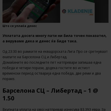
Што се уплаќа денес
Уплатата досега многу пати ни била точен показател,
а веруваме дека и денес ќе биде така.
Од 23:30 во рамките на еквадорската Лига Про се сретнуваат
екипите на Барселона СЦ и Либертад.
Домаќините во последните пет натпревари запишаа една
победа и четири порази, додека гостите во истиот
временски период остварија една победа, две реми и два
пораиз.
Барселона СЦ – Либертад – 1 @
1.50
Вкупната уплата на овој натпревар изнесува 83.393 евра. За