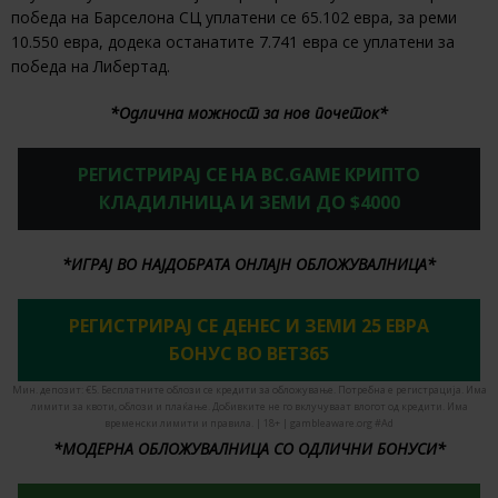
победа на Барселона СЦ уплатени се 65.102 евра, за реми
10.550 евра, додека останатите 7.741 евра се уплатени за
победа на Либертад.
*Одлична можност за нов почеток*
РЕГИСТРИРАЈ СЕ НА BC.GAME КРИПТО
КЛАДИЛНИЦА И ЗЕМИ ДО $4000
*ИГРАЈ ВО НАЈДОБРАТА ОНЛАЈН ОБЛОЖУВАЛНИЦА*
РЕГИСТРИРАЈ СЕ ДЕНЕС И ЗЕМИ 25 ЕВРА
БОНУС ВО BET365
Мин. депозит: €5. Бесплатните облози се кредити за обложување. Потребна е регистрација. Има
лимити за квоти, облози и плаќање. Добивките не го вклучуваат влогот од кредити. Има
временски лимити и правила. | 18+ | gambleaware.org #Ad
*МОДЕРНА ОБЛОЖУВАЛНИЦА СО ОДЛИЧНИ БОНУСИ*