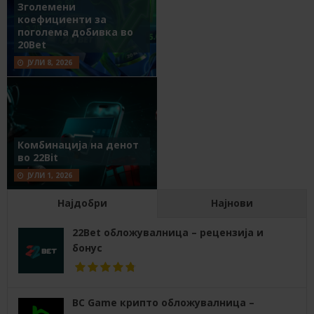
Зголемени
коефициенти за
поголема добивка во
20Bet
ЈУЛИ 8, 2026
Комбинација на денот
во 22Bit
ЈУЛИ 1, 2026
Најдобри
Најнови
22Bet обложувалница – рецензија и
бонус
BC Game крипто обложувалница –