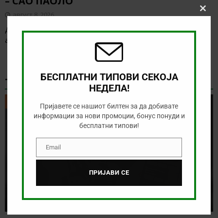
– САО ПАОЛО
август 8, 2026
Clos
this
Денес нема голема понуда за обложување, а ние ќе го
modu
анализираме дуелот од бразилското првенство
[…]
БЕСПЛАТНИ ТИПОВИ СЕКОЈА
ТИКЕТ НА ДЕНОТ
НЕДЕЛА!
ТИКЕТ НА ДЕНОТ
Пријавете се нашиот билтен за да добивате
информации за нови промоции, бонус понуди и
бесплатни типови!
Email
Email
ПРИЈАВИ СЕ