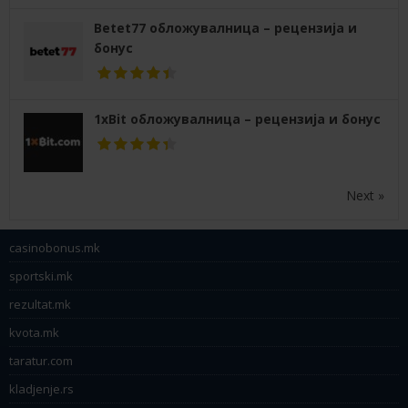
Betet77 обложувалница – рецензија и
бонус
1xBit обложувалница – рецензија и бонус
Next »
casinobonus.mk
sportski.mk
rezultat.mk
kvota.mk
taratur.com
kladjenje.rs