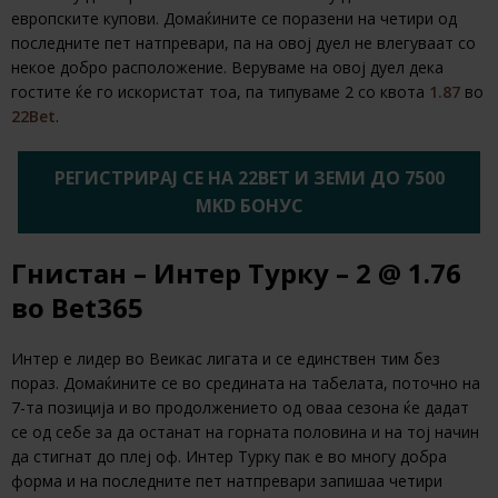
европските купови. Домаќините се поразени на четири од
последните пет натпревари, па на овој дуел не влегуваат со
некое добро расположение. Веруваме на овој дуел дека
гостите ќе го искористат тоа, па типуваме 2 со квота
1.87
во
22Bet
.
РЕГИСТРИРАЈ СЕ НА 22BET И ЗЕМИ ДО 7500
MKD БОНУС
Гнистан – Интер Турку – 2 @ 1.76
во Bet365
Интер е лидер во Веикас лигата и се единствен тим без
пораз. Домаќините се во средината на табелата, поточно на
7-та позиција и во продолжението од оваа сезона ќе дадат
се од себе за да останат на горната половина и на тој начин
да стигнат до плеј оф. Интер Турку пак е во многу добра
форма и на последните пет натпревари запишаа четири