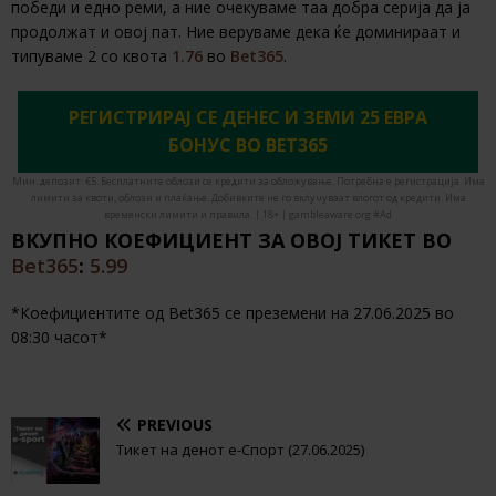
победи и едно реми, а ние очекуваме таа добра серија да ја
продолжат и овој пат. Ние веруваме дека ќе доминираат и
типуваме 2 со квота
1.76
во
Bet365
.
РЕГИСТРИРАЈ СЕ ДЕНЕС И ЗЕМИ 25 ЕВРА
БОНУС ВО BET365
Мин. депозит: €5. Бесплатните облози се кредити за обложување. Потребна е регистрација. Има
лимити за квоти, облози и плаќање. Добивките не го вклучуваат влогот од кредити. Има
временски лимити и правила. | 18+ | gambleaware.org #Ad
ВКУПНО КОЕФИЦИЕНТ ЗА ОВОЈ ТИКЕТ ВО
Bet365
:
5.99
*Коефициентите од Bet365 се преземени на 27.06.2025 во
08:30 часот*
PREVIOUS
Тикет на денот е-Спорт (27.06.2025)