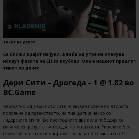
Тикет на денот
Се ближи крајот на јуни, а веќе од утре не очекува
нокаут фазата на СП за клубови. Ова е нашиот предлог
тикет за денес.
Дери Сити – Дрогеда – 1 @ 1.82 во
BC.Game
Веројатно од Дери Сити сите очекуваа повеќе во втората
половина од првенството, но тие фатија чекор со
лидерските екипи. Во претходните две кола победија со
минимален резултат и тоа два пати на гости. Ривалите беа
сериозни, па затоа и овој тим стигна до 4-то место со 11