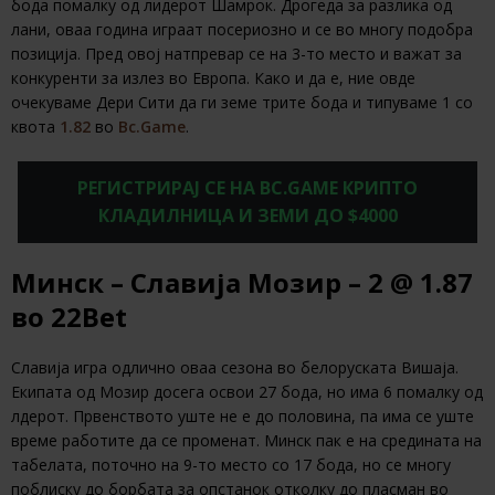
бода помалку од лидерот Шамрок. Дрогеда за разлика од
лани, оваа година играат посериозно и се во многу подобра
позиција. Пред овој натпревар се на 3-то место и важат за
конкуренти за излез во Европа. Како и да е, ние овде
очекуваме Дери Сити да ги земе трите бода и типуваме 1 со
квота
1.82
во
Bc.Game
.
РЕГИСТРИРАЈ СЕ НА BC.GAME КРИПТО
КЛАДИЛНИЦА И ЗЕМИ ДО $4000
Минск – Славија Мозир – 2 @ 1.87
во 22Bet
Славија игра одлично оваа сезона во белоруската Вишаја.
Екипата од Мозир досега освои 27 бода, но има 6 помалку од
лдерот. Првенството уште не е до половина, па има се уште
време работите да се променат. Минск пак е на средината на
табелата, поточно на 9-то место со 17 бода, но се многу
поблиску до борбата за опстанок отколку до пласман во