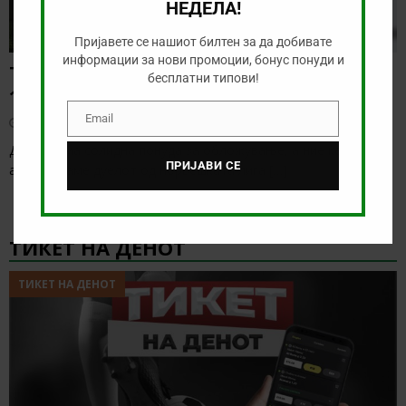
НЕДЕЛА!
Пријавете се нашиот билтен за да добивате
информации за нови промоции, бонус понуди и
ТИП НА ДЕНОТ (07.08.2026,
бесплатни типови!
19:00) САНДЕФЈОРД – КФУМ
Email
август 7, 2026
Email
Денес нема солидна понуда за обложување, а ние ќе го
ПРИЈАВИ СЕ
анализираме дуелот од норвешката лига
[…]
ТИКЕТ НА ДЕНОТ
ТИКЕТ НА ДЕНОТ