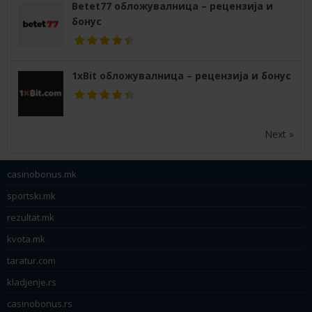
Betet77 обложувалница – рецензија и
бонус
1xBit обложувалница – рецензија и бонус
Next »
casinobonus.mk
sportski.mk
rezultat.mk
kvota.mk
taratur.com
kladjenje.rs
casinobonus.rs