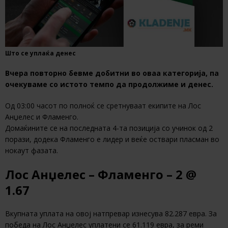
Што се уплаќа денес
Вчера повторно бевме добитни во оваа категорија, па
очекуваме со истото темпо да продолжиме и денес.
Од 03:00 часот по полноќ се сретнуваат екипите на Лос
Анџелес и Фламенго.
Домаќините се на последната 4-та позиција со учинок од 2
порази, додека Фламенго е лидер и веќе оствари пласман во
нокаут фазата.
Лос Анџелес – Фламенго – 2 @
1.67
Вкупната уплата на овој натпревар изнесува 82.287 евра. За
победа на Лос Анџелес уплатени се 61.119 евра, за реми