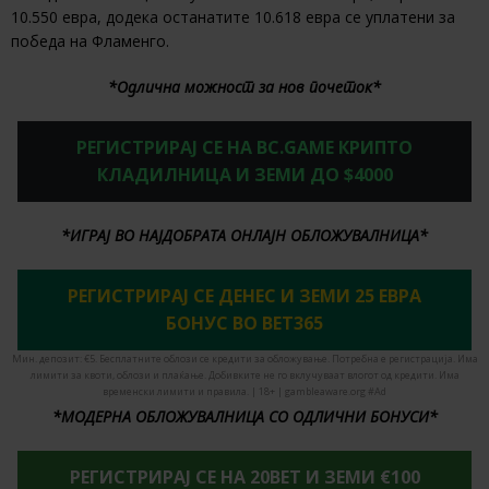
10.550 евра, додека останатите 10.618 евра се уплатени за
победа на Фламенго.
*Одлична можност за нов почеток*
РЕГИСТРИРАЈ СЕ НА BC.GAME КРИПТО
КЛАДИЛНИЦА И ЗЕМИ ДО $4000
*ИГРАЈ ВО НАЈДОБРАТА ОНЛАЈН ОБЛОЖУВАЛНИЦА*
РЕГИСТРИРАЈ СЕ ДЕНЕС И ЗЕМИ 25 ЕВРА
БОНУС ВО BET365
Мин. депозит: €5. Бесплатните облози се кредити за обложување. Потребна е регистрација. Има
лимити за квоти, облози и плаќање. Добивките не го вклучуваат влогот од кредити. Има
временски лимити и правила. | 18+ | gambleaware.org #Ad
*МОДЕРНА ОБЛОЖУВАЛНИЦА СО ОДЛИЧНИ БОНУСИ*
РЕГИСТРИРАЈ СЕ НА 20BET И ЗЕМИ €100