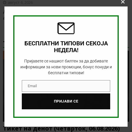
август 6, 2026
Clos
this
Денес има солидна понуда за обложување, а ние ќе го
modu
анализираме дуелот од Конференциската лига
[…]
ТИКЕТ НА ДЕНОТ
БЕСПЛАТНИ ТИПОВИ СЕКОЈА
НЕДЕЛА!
ТИКЕТ НА ДЕНОТ
Пријавете се нашиот билтен за да добивате
информации за нови промоции, бонус понуди и
бесплатни типови!
Email
Email
ПРИЈАВИ СЕ
Тикет на денот (четврток, 06.08.2026)