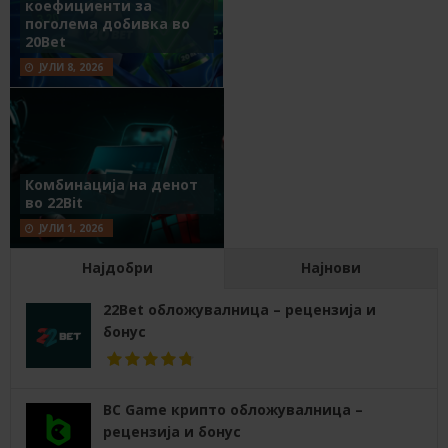
коефициенти за
поголема добивка во
20Bet
ЈУЛИ 8, 2026
Комбинација на денот
во 22Bit
ЈУЛИ 1, 2026
Најдобри
Најнови
22Bet обложувалница – рецензија и
бонус
BC Game крипто обложувалница –
рецензија и бонус