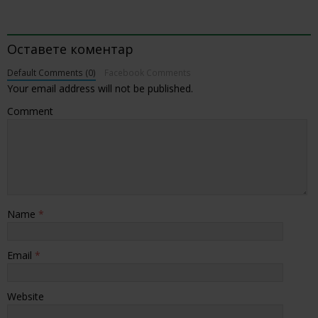
BE THE FIRST TO COMMENT
Оставете коментар
Default Comments (0)
Facebook Comments
Your email address will not be published.
Comment
Name
*
Email
*
Website