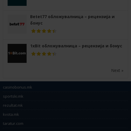
Betet77 обложувалница – рецензија и
бонус
1xBit обложувалница – рецензија и бонус
Next »
casinobonus.mk
sportski.mk
rezultat.mk
kvota.mk
taratur.com