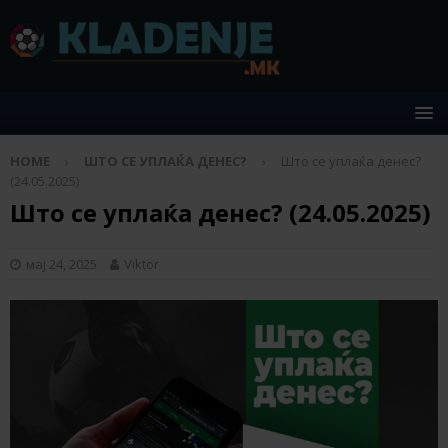
HOME
ШТО СЕ УПЛАЌА ДЕНЕС?
Што се уплаќа денес?
(24.05.2025)
Што се уплаќа денес? (24.05.2025)
мај 24, 2025
Viktor