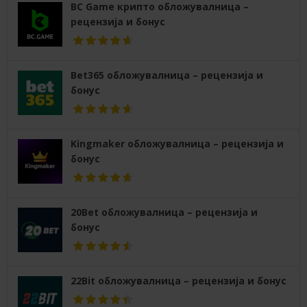
BC Game крипто обложувалница –
рецензија и бонус
Bet365 обложувалница – рецензија и
бонус
Kingmaker обложувалница – рецензија и
бонус
20Bet обложувалница – рецензија и
бонус
22Bit обложувалница – рецензија и бонус