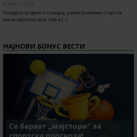
август 8, 2026
Понудата за денес е солидна, а веќе бележиме старт на
некои европски лиги. Ова е
[…]
НАЈНОВИ БОНУС ВЕСТИ
Се бараат „мајстори“ за
спортска прогноза!