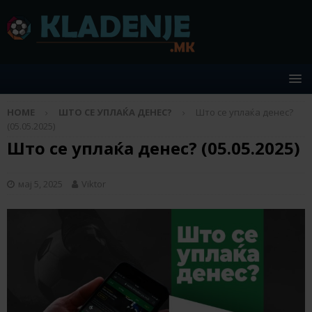
HOME
ШТО СЕ УПЛАЌА ДЕНЕС?
Што се уплаќа денес?
(05.05.2025)
Што се уплаќа денес? (05.05.2025)
мај 5, 2025
Viktor