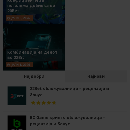
коефициенти за
поголема добивка во
20Bet
ЈУЛИ 8, 2026
Комбинација на денот
во 22Bit
ЈУЛИ 1, 2026
Најдобри
Најнови
22Bet обложувалница – рецензија и
бонус
BC Game крипто обложувалница –
рецензија и бонус