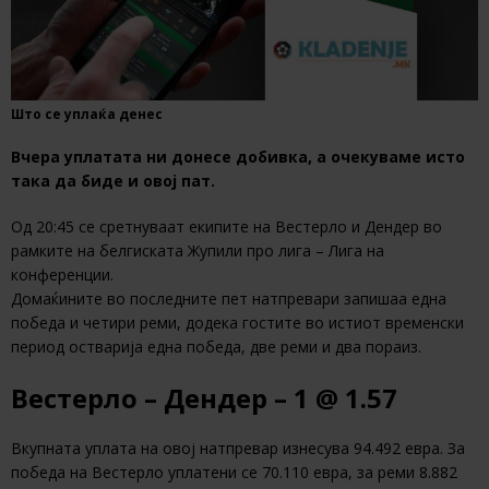
Што се уплаќа денес
Вчера уплатата ни донесе добивка, а очекуваме исто
така да биде и овој пат.
Од 20:45 се сретнуваат екипите на Вестерло и Дендер во
рамките на белгиската Жупили про лига – Лига на
конференции.
Домаќините во последните пет натпревари запишаа една
победа и четири реми, додека гостите во истиот временски
период остварија една победа, две реми и два пораиз.
Вестерло – Дендер – 1 @ 1.57
Вкупната уплата на овој натпревар изнесува 94.492 евра. За
победа на Вестерло уплатени се 70.110 евра, за реми 8.882