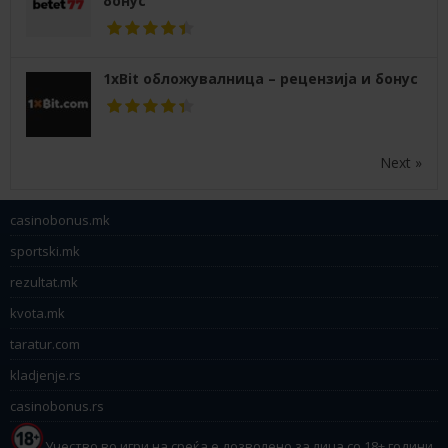
бонус
1xBit обложувалница – рецензија и бонус
Next »
casinobonus.mk
sportski.mk
rezultat.mk
kvota.mk
taratur.com
kladjenje.rs
casinobonus.rs
Учество во игри на среќа е дозволено за лица со 18+ години.