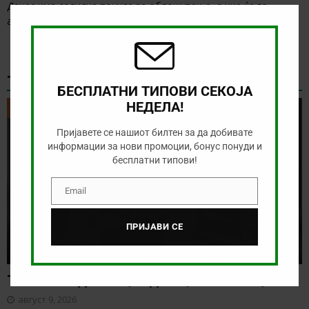
Clos
Денес има солидна понуда за обложување, а ние ќе го
this
анализираме дуелот од српската Суперлига
[…]
modu
ТИКЕТ НА ДЕНОТ
БЕСПЛАТНИ ТИПОВИ СЕКОЈА
НЕДЕЛА!
ТИКЕТ НА ДЕНОТ
Пријавете се нашиот билтен за да добивате
информации за нови промоции, бонус понуди и
бесплатни типови!
Email
Email
ПРИЈАВИ СЕ
Тикет на денот (недела, 09.08.2026)
август 9, 2026