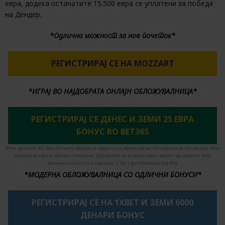
евра, додека останатите 15.500 евра се уплатени за победа
на Дендер.
*Одлична можност за нов почеток*
РЕГИСТРИРАЈ СЕ НА MOZZART
*ИГРАЈ ВО НАЈДОБРАТА ОНЛАЈН ОБЛОЖУВАЛНИЦА*
РЕГИСТРИРАЈ СЕ ДЕНЕС И ЗЕМИ 25 ЕВРА
БОНУС ВО BET365
Мин. депозит: €5. Бесплатните облози се кредити за обложување. Потребна е регистрација. Има
лимити за квоти, облози и плаќање. Добивките не го вклучуваат влогот од кредити. Има
временски лимити и правила. | 18+ | gambleaware.org #Ad
*МОДЕРНА ОБЛОЖУВАЛНИЦА СО ОДЛИЧНИ БОНУСИ*
РЕГИСТРИРАЈ СЕ НА 1XBET И ЗЕМИ 6000
ДЕНАРИ БОНУС