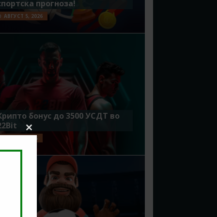
спортска прогноза!
АВГУСТ 5, 2026
Крипто бонус до 3500 УСДТ во
22Bit
Close
ЈУЛИ 29, 2026
this
module