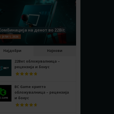
Комбинација на денот во 22Bit
ЈУЛИ 1, 2026
Најдобри
Најнови
22Bet обложувалница –
рецензија и бонус
BC Game крипто
обложувалница – рецензија
и бонус