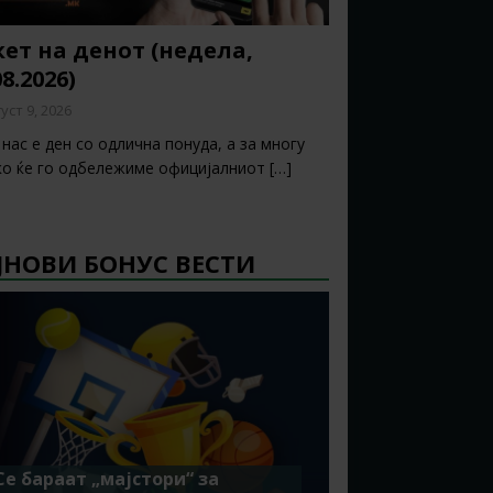
ет на денот (недела,
08.2026)
уст 9, 2026
нас е ден со одлична понуда, а за многу
ко ќе го одбележиме официјалниот
[…]
ЈНОВИ БОНУС ВЕСТИ
Се бараат „мајстори“ за