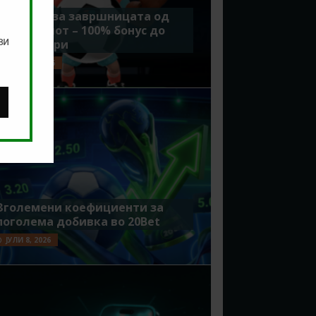
Идеално за завршницата од
Мундијалот – 100% бонус до
ви
7500 денари
ЈУЛИ 15, 2026
Зголемени коефициенти за
поголема добивка во 20Bet
ЈУЛИ 8, 2026