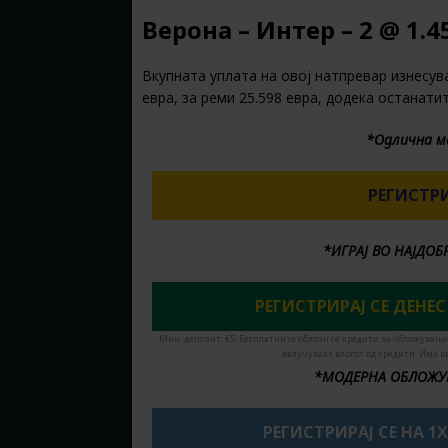
Верона – Интер – 2 @ 1.4
Вкупната уплата на овој натпревар изнесува
евра, за реми 25.598 евра, додека останати
*Одлична м
РЕГИСТРИ
*ИГРАЈ ВО НАЈДО
РЕГИСТРИРАЈ СЕ ДЕНЕС
Мин. депозит: €5. Бесплатните облози се кредити за обложување
вклучуваат влогот од кредити. Има в
*МОДЕРНА ОБЛОЖУ
РЕГИСТРИРАЈ СЕ НА 1