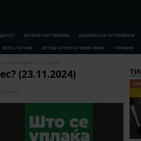
 ДЕНОТ
БЕСПЛАТНИ ТИПОВИ
АНАЛИЗА НА НАТПРЕВАРИ
REZULTATI MK
BET365 АЛТЕРНАТИВЕН ЛИНК
ТУРНИРИ
 се уплаќа денес? (23.11.2024)
ТИ
с? (23.11.2024)
ТИП
ќа денес?