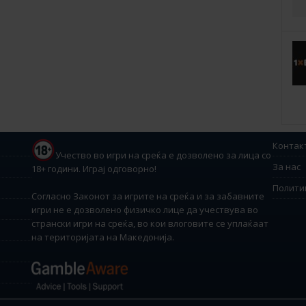
Контак
Учество во игри на среќа е дозволено за лица со
За нас
18+ години. Играј одговорно!
Полити
Согласно Законот за игрите на среќа и за забавните
игри не е дозволено физичко лице да учествува во
странски игри на среќа, во кои влоговите се уплаќаат
на територијата на Македонија.