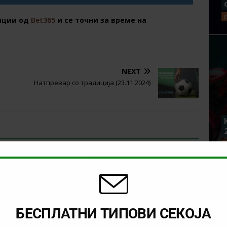
ации од
Bet365
и се точни за време на
NEXT
Натпревар со традиција (23.11.2024)
БЕСПЛАТНИ ТИПОВИ СЕКОЈА