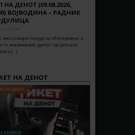
 НА ДЕНОТ (09.08.2026,
:00) ВОЈВОДИНА – РАДНИК
РДУЛИЦА
уст 9, 2026
с има солидна понуда за обложување, а
ќе го анализираме дуелот од српската
рлига
[…]
КЕТ НА ДЕНОТ
ЕТ НА ДЕНОТ