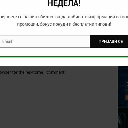
НЕДЕЛА!
ријавете се нашиот билтен за да добивате информации за но
промоции, бонус понуди и бесплатни типови!
Email
ПРИЈАВИ СЕ
mail
rowser for the next time I comment.