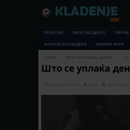
ПОЧЕТНА
ТИКЕТ НА ДЕНОТ
ТИП НА
БОНУСИ ЗА КЛАДЕЊЕ
КАЗИНО ИГРИ
HOME
ШТО СЕ УПЛАЌА ДЕНЕС?
Што
Што се уплаќа дене
ноември 23, 2024
Viktor
Што се упла