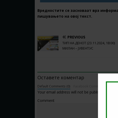
Вредностите се засноваат врз информ
пишувањето на овој текст.
PREVIOUS
ТИП НА ДЕНОТ (23.11.2024, 18:00)
МИЛАН – ЈУВЕНТУС
BE THE FIRST TO COMMENT
Оставете коментар
Default Comments (0)
Facebook Comments
Your email address will not be published.
Comment