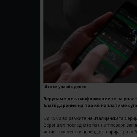
Што се уплаќа денес
Веруваме дека информациите за уплатат
благодарение на тоа ќе наплатиме суп
Од 15:00 во рамките на италијанската Сериј
Верона во последните пет натпревари запиш
истиот временски период остварија три поб