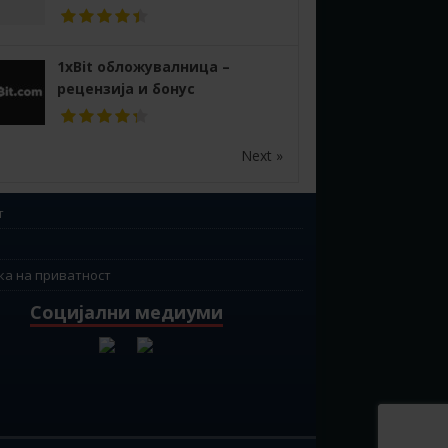
1xBit обложувалница –
рецензија и бонус
Next »
т
ка на приватност
Социјални медиуми