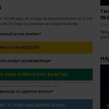
5
Тик
09.
 133.549 евра. За победа на Верона уплатени се 21.239
те 86.712 евра се уплатени за победа на Интер.
авг
Пред 
ожност за нов почеток*
крат
РАЈ СЕ НА MOZZART
НА
БРАТА ОНЛАЈН ОБЛОЖУВАЛНИЦА*
 И ЗЕМИ 25 ЕВРА БОНУС ВО BET365
. Потребна е регистрација. Има лимити за квоти, облози и плаќање. Добивките не го
ременски лимити и правила. | 18+ | gambleaware.org #Ad
ВАЛНИЦА СО ОДЛИЧНИ БОНУСИ*
XBET И ЗЕМИ 6000 ДЕНАРИ БОНУС