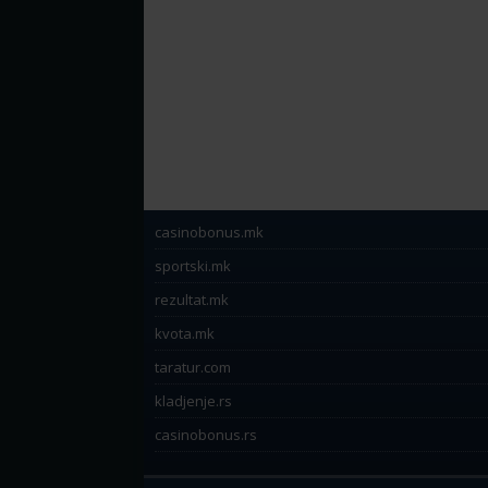
casinobonus.mk
sportski.mk
rezultat.mk
kvota.mk
taratur.com
kladjenje.rs
casinobonus.rs