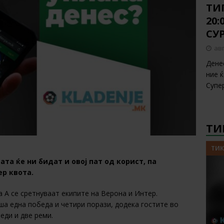
ТИП
20
СУ
авг
Дене
ние 
Супе
ТИ
ТИК
а ќе ни бидат и овој пат од корист, па
ер квота.
а А се сретнуваат екипите на Верона и Интер.
а една победа и четири порази, додека гостите во
еди и две реми.