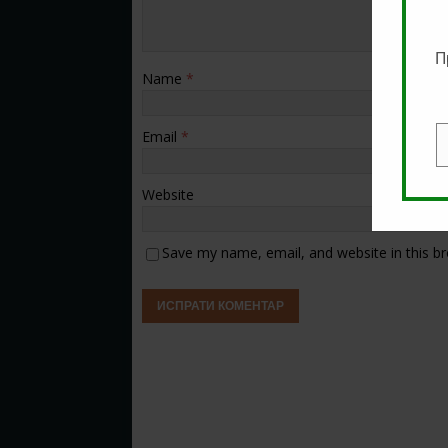
П
Name
*
Email
*
E
Website
Save my name, email, and website in this b