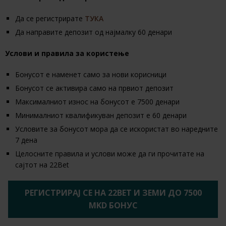
Да се регистрирате
ТУКА
Да направите депозит од најмалку 60 денари
Услови и правила за користење
Бонусот е наменет само за нови корисници
Бонусот се активира само на првиот депозит
Максималниот износ на бонусот е 7500 денари
Минималниот квалификуван депозит е 60 денари
Условите за бонусот мора да се искористат во наредните
7 дена
Целосните правила и услови може да ги прочитате на
сајтот на 22Bet
РЕГИСТРИРАЈ СЕ НА 22BET И ЗЕМИ ДО 7500
MKD БОНУС