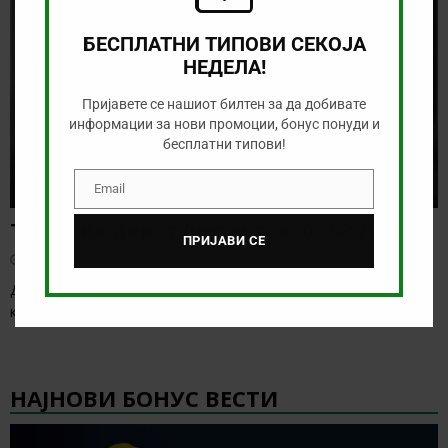
БЕСПЛАТНИ ТИПОВИ СЕКОЈА
НЕДЕЛА!
Пријавете се нашиот билтен за да добивате
информации за нови промоции, бонус понуди и
бесплатни типови!
Email
Email
Тикет на денот (четврток, 06.08.2026)
ПРИЈАВИ СЕ
август 6, 2026
Денес се играат првите натпревари од третото коло на
квалификациите за Лига Европа и Лига
[…]
НАЈНОВИ БОНУС ВЕСТИ