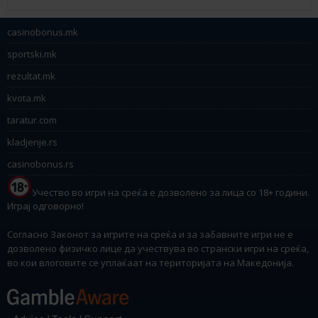
casinobonus.mk
sportski.mk
rezultat.mk
kvota.mk
taratur.com
kladjenje.rs
casinobonus.rs
Учество во игри на среќа е дозволено за лица со 18+ години.
Играј одговорно!
Согласно Законот за игрите на среќа и за забавните игри не е
дозволено физичко лице да учествува во странски игри на среќа,
во кои влоговите се уплаќаат на територијата на Македонија.