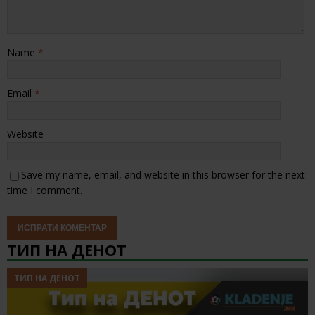
Name
*
Email
*
Website
Save my name, email, and website in this browser for the next
time I comment.
ТИП НА ДЕНОТ
ТИП НА ДЕНОТ