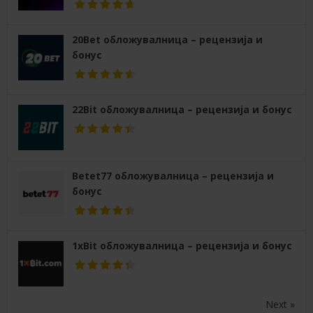
20Bet обложувалница – рецензија и
бонус
22Bit обложувалница – рецензија и бонус
Betet77 обложувалница – рецензија и
бонус
1xBit обложувалница – рецензија и бонус
Next »