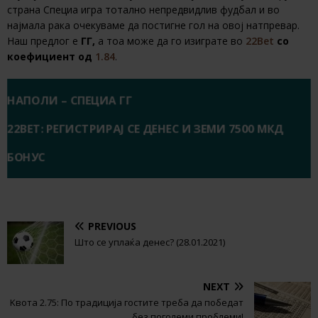
страна Специа игра тотално непредвидлив фудбал и во
најмала рака очекуваме да постигне гол на овој натпревар.
Наш предлог е
ГГ,
а тоа може да го изиграте во
22Bet
со
коефициент од
1.84
.
НАПОЛИ – СПЕЦИА ГГ
22BET: РЕГИСТРИРАЈ СЕ ДЕНЕС И ЗЕМИ 7500 МКД
БОНУС
PREVIOUS
Што се уплаќа денес? (28.01.2021)
NEXT
Kвота 2.75: По традиција гостите треба да победат
без поголеми проблеми!