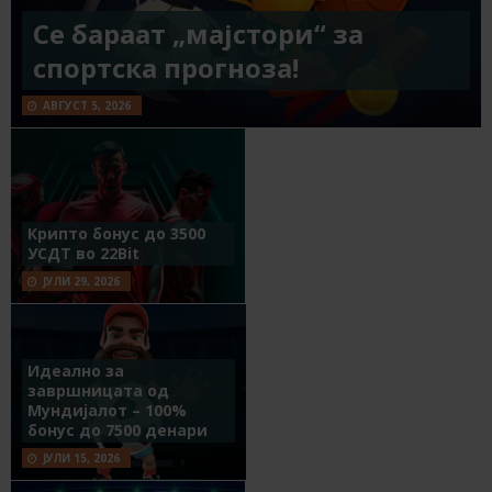
Се бараат „мајстори“ за
спортска прогноза!
АВГУСТ 5, 2026
Крипто бонус до 3500
УСДТ во 22Bit
ЈУЛИ 29, 2026
Идеално за
завршницата од
Мундијалот – 100%
бонус до 7500 денари
ЈУЛИ 15, 2026