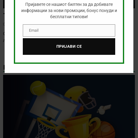
Пријавете се нашиот билтен за да добивате
информации за нови промоции, бонус понуди и
Тикет на денот (петок, 07.08.2026)
бесплатни типови!
август 7, 2026
Email
Email
Овој викенд веќе бележиме старт на послабите европски
лиги, а за кратко ќе започнат и
[…]
ПРИЈАВИ СЕ
НАЈНОВИ БОНУС ВЕСТИ