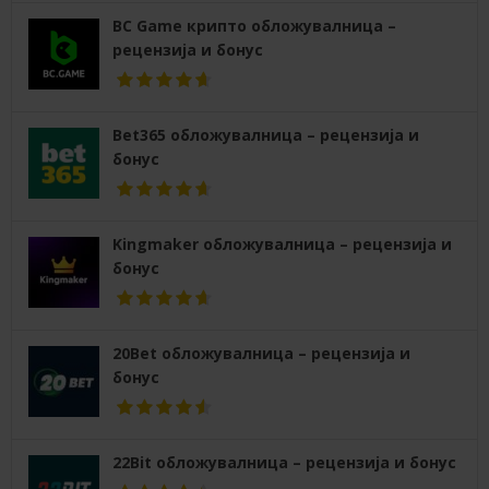
BC Game крипто обложувалница –
рецензија и бонус
Bet365 обложувалница – рецензија и
бонус
Kingmaker обложувалница – рецензија и
бонус
20Bet обложувалница – рецензија и
бонус
22Bit обложувалница – рецензија и бонус