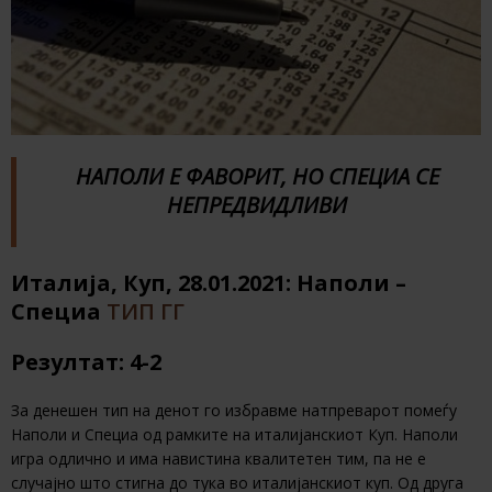
НАПОЛИ Е ФАВОРИТ, НО СПЕЦИА СЕ
НЕПРЕДВИДЛИВИ
Италија, Куп, 28.01.2021: Наполи –
Специа
ТИП ГГ
Резултат: 4-2
За денешен тип на денот го избравме натпреварот помеѓу
Наполи и Специа од рамките на италијанскиот Куп. Наполи
игра одлично и има навистина квалитетен тим, па не е
случајно што стигна до тука во италијанскиот куп. Од друга