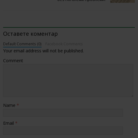
BE THE FIRST TO COMMENT
Оставете коментар
Default Comments (0)
Facebook Comments
Your email address will not be published.
Comment
Name
*
Email
*