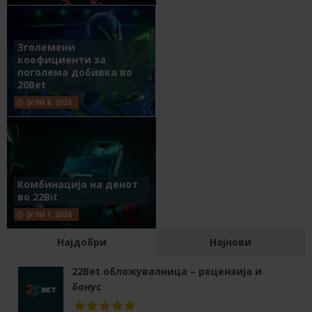
Зголемени
коефициенти за
поголема добивка во
20Bet
ЈУЛИ 8, 2026
Комбинација на денот
во 22Bit
ЈУЛИ 1, 2026
Најдобри
Најнови
22Bet обложувалница – рецензија и
бонус