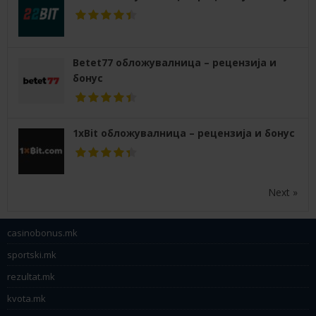
Betet77 обложувалница – рецензија и
бонус
1xBit обложувалница – рецензија и бонус
Next »
casinobonus.mk
sportski.mk
rezultat.mk
kvota.mk