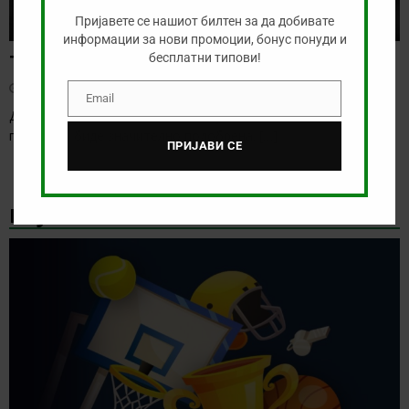
Пријавете се нашиот билтен за да добивате
информации за нови промоции, бонус понуди и
Тикет на денот (среда, 05.08.2026)
бесплатни типови!
август 5, 2026
Email
Email
Денес имаме нешто послаба понуда, но затоа веќе утре таа
понуда ќе биде значително подобрена.
[…]
ПРИЈАВИ СЕ
НАЈНОВИ БОНУС ВЕСТИ