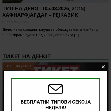
ТИП НА ДЕНОТ (05.08.2026, 21:15)
ХАФНАРФЈАРДАР – РЕЈКАВИК
август 5, 2026
Денес нема солидна понуда за обложување, а ние ќе го
анализираме дуелот од исландската лига
[…]
ТИКЕТ НА ДЕНОТ
ТИКЕТ НА ДЕНОТ
Clos
this
modu
БЕСПЛАТНИ ТИПОВИ СЕКОЈА
НЕДЕЛА!