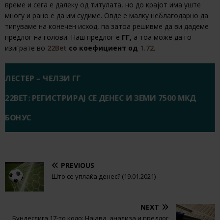
време и сега е далеку од титулата, но до крајот има уште
многу и рано е да им судиме. Овде е малку неблагодарно да
типуваме на конечен исход, па затоа решивме да ви дадеме
предлог на голови. Наш предлог е
ГГ,
а тоа може да го
изиграте во
22Bet
со коефициент од
1.72
.
ЛЕСТЕР – ЧЕЛЗИ ГГ
22BET: РЕГИСТРИРАЈ СЕ ДЕНЕС И ЗЕМИ 7500 МКД
БОНУС
PREVIOUS
Што се уплаќа денес? (19.01.2021)
NEXT
Бундеслига 17-то коло: Најава, анализа и предлог