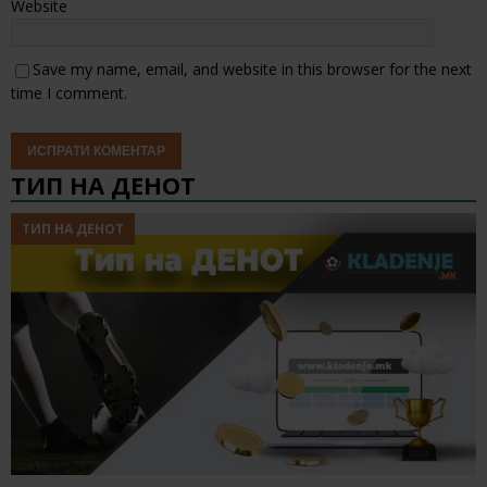
Website
Save my name, email, and website in this browser for the next
time I comment.
ТИП НА ДЕНОТ
ТИП НА ДЕНОТ