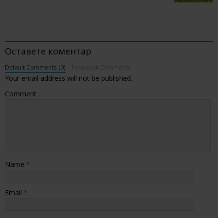
BE THE FIRST TO COMMENT
Оставете коментар
Default Comments (0)
Facebook Comments
Your email address will not be published.
Comment
Name
*
Email
*