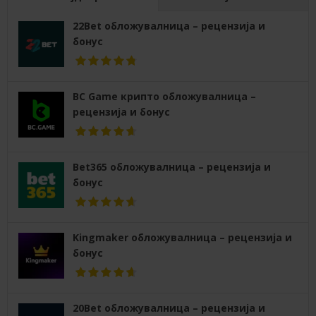
22Bet обложувалница – рецензија и
бонус
BC Game крипто обложувалница –
рецензија и бонус
Bet365 обложувалница – рецензија и
бонус
Kingmaker обложувалница – рецензија и
бонус
20Bet обложувалница – рецензија и