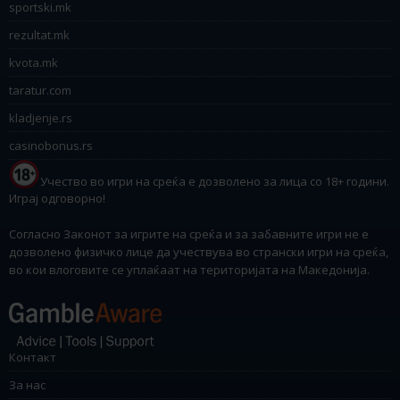
sportski.mk
rezultat.mk
kvota.mk
taratur.com
kladjenje.rs
casinobonus.rs
Учество во игри на среќа е дозволено за лица со 18+ години.
Играј одговорно!
Согласно Законот за игрите на среќа и за забавните игри не е
дозволено физичко лице да учествува во странски игри на среќа,
во кои влоговите се уплаќаат на територијата на Македонија.
Контакт
За нас