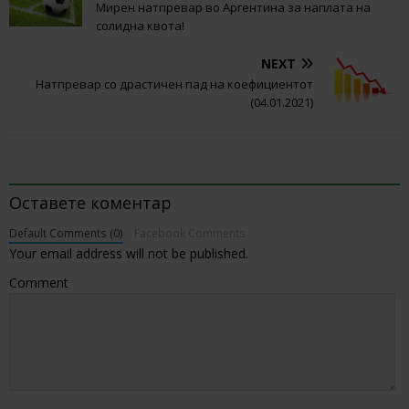
Мирен натпревар во Аргентина за наплата на
солидна квота!
NEXT
Натпревар со драстичен пад на коефициентот
(04.01.2021)
BE THE FIRST TO COMMENT
Оставете коментар
Default Comments (0)
Facebook Comments
Your email address will not be published.
Comment