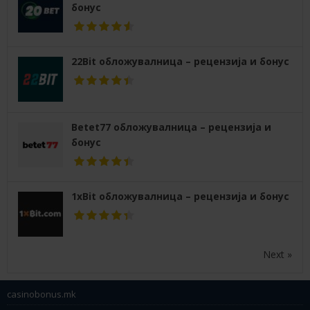
бонус
22Bit обложувалница – рецензија и бонус
Betet77 обложувалница – рецензија и
бонус
1xBit обложувалница – рецензија и бонус
Next »
casinobonus.mk