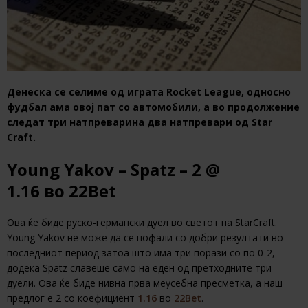
Денеска се селиме од играта Rocket League, односно
фудбал ама овој пат со автомобили, а во продолжение
следат три натпреварина два натпревари од Star
Craft.
Young Yakov – Spatz – 2 @
1.16 во 22Bet
Ова ќе биде руско-германски дуел во светот на StarCraft.
Young Yakov не може да се пофали со добри резултати во
последниот период затоа што има три порази со по 0-2,
додека Spatz славеше само на еден од претходните три
дуели. Ова ќе биде нивна прва меусебна пресметка, а наш
предлог е 2 со коефициент
1.16
во
22Bet
.