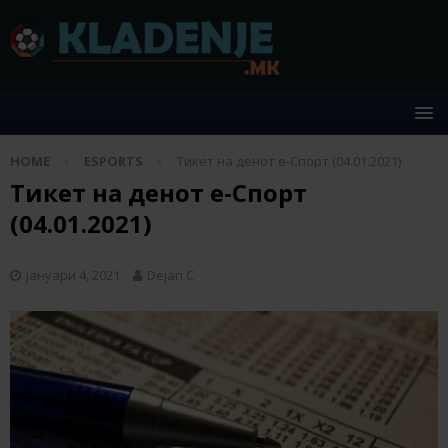
HOME
ESPORTS
Тикет на денот е-Спорт (04.01.2021)
Тикет на денот е-Спорт
(04.01.2021)
јануари 4, 2021
Dejan C