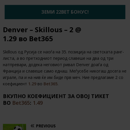
ЗЕМИ 22BET БОНУС!
Denver – Skillous – 2 @
1.29 во Bet365
Skillous од Русија се наоѓа на 35. позиција на светската ранг-
листа, а во претходниот период славеше на два од три
натпревари, додека неговиот ривал Denver доаѓа од
Франција и славеше само еднаш. Меѓусебе никогаш досега не
играле, па и на нив ќе им биде прв меч. Ние предлагаме 2 со
коефициент
1.29
во
Bet365
.
ВКУПНО КОЕФИЦИЕНТ ЗА ОВОЈ ТИКЕТ
ВО
Bet365
:
1.49
PREVIOUS