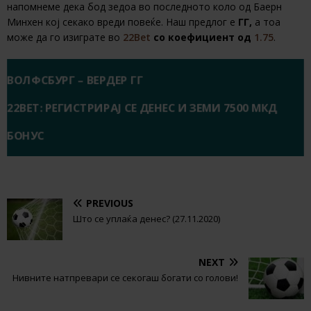
напомнеме дека бод зедоа во последното коло од Баерн
Минхен кој секако вреди повеќе. Наш предлог е
ГГ,
а тоа
може да го изиграте во
22Bet
со коефициент од
1.75
.
ВОЛФСБУРГ – ВЕРДЕР ГГ
22BET: РЕГИСТРИРАЈ СЕ ДЕНЕС И ЗЕМИ 7500 МКД
БОНУС
PREVIOUS
Што се уплаќа денес? (27.11.2020)
NEXT
Нивните натпревари се секогаш богати со голови!