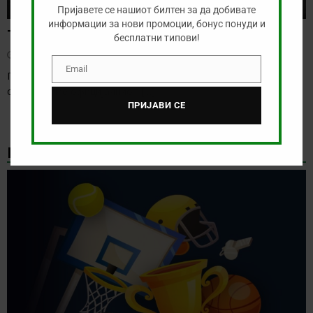
Пријавете се нашиот билтен за да добивате
информации за нови промоции, бонус понуди и
Тикет на денот (недела, 09.08.2026)
бесплатни типови!
август 9, 2026
Email
Email
Пред нас е ден со одлична понуда, а за многу кратко ќе го
одбележиме официјалниот
[…]
ПРИЈАВИ СЕ
НАЈНОВИ БОНУС ВЕСТИ