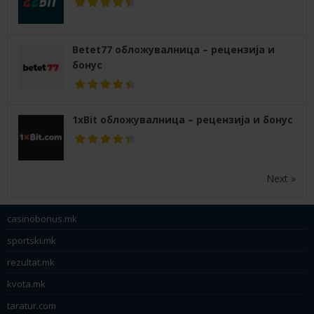
Betet77 обложувалница – рецензија и
бонус
1xBit обложувалница – рецензија и бонус
Next »
casinobonus.mk
sportski.mk
rezultat.mk
kvota.mk
taratur.com