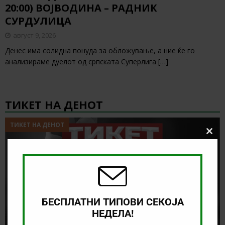
20:00) ВОЈВОДИНА – РАДНИК
СУРДУЛИЦА
август 9, 2026
Денес има солидна понуда за обложување, а ние ќе го
анализираме дуелот од српската Суперлига
[…]
ТИКЕТ НА ДЕНОТ
ТИКЕТ НА ДЕНОТ
Clos
this
modu
БЕСПЛАТНИ ТИПОВИ СЕКОЈА
НЕДЕЛА!