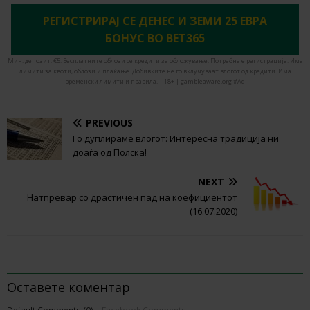
РЕГИСТРИРАЈ СЕ ДЕНЕС И ЗЕМИ 25 ЕВРА
БОНУС ВО BET365
Мин. депозит: €5. Бесплатните облози се кредити за обложување. Потребна е регистрација. Има
лимити за квоти, облози и плаќање. Добивките не го вклучуваат влогот од кредити. Има
временски лимити и правила. | 18+ | gambleaware.org #Ad
PREVIOUS
Го дуплираме влогот: Интересна традиција ни
доаѓа од Полска!
NEXT
Натпревар со драстичен пад на коефициентот
(16.07.2020)
BE THE FIRST TO COMMENT
Оставете коментар