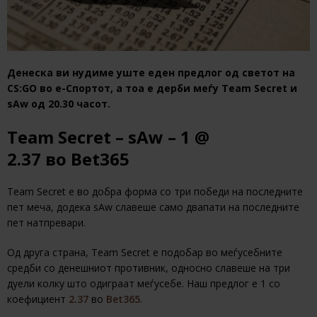
Денеска ви нудиме уште еден предлог од светот на
CS:GO во е-Спортот, а тоа е дерби меѓу Team Secret и
sAw од 20.30 часот.
Team Secret – sAw – 1 @
2.37 во Bet365
Team Secret e во добра форма со три победи на последните
пет меча, додека sAw славеше само двапати на последните
пет натпревари.
Од друга страна, Team Secret е подобар во меѓусебните
средби со денешниот противник, односно славеше на три
дуели колку што одиграат меѓусебе. Наш предлог е 1 со
коефициент
2.37
во
Bet365
.