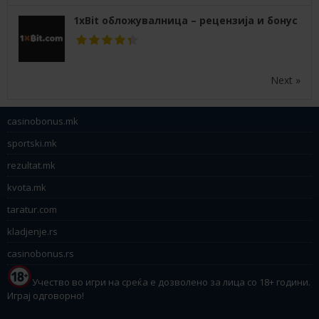
1xBit обложувалница – рецензија и бонус
Next »
casinobonus.mk
sportski.mk
rezultat.mk
kvota.mk
taratur.com
kladjenje.rs
casinobonus.rs
Учество во игри на среќа е дозволено за лица со 18+ години.
Играј одговорно!