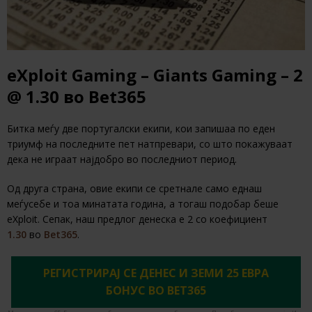
eXploit Gaming – Giants Gaming – 2
@ 1.30 во Bet365
Битка меѓу две португалски екипи, кои запишаа по еден
триумф на последните пет натпревари, со што покажуваат
дека не играат најдобро во последниот период.
Од друга страна, овие екипи се сретнале само еднаш
меѓусебе и тоа минатата година, а тогаш подобар беше
eXploit. Сепак, наш предлог денеска е 2 со коефициент
1.30
во
Bet365
.
РЕГИСТРИРАЈ СЕ ДЕНЕС И ЗЕМИ 25 ЕВРА
БОНУС ВО BET365