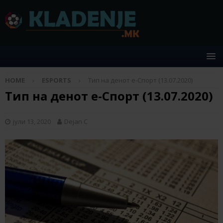
HOME
ESPORTS
Тип на денот е-Спорт (13.07.2020)
Тип на денот е-Спорт (13.07.2020)
јули 13, 2020
Dejan C