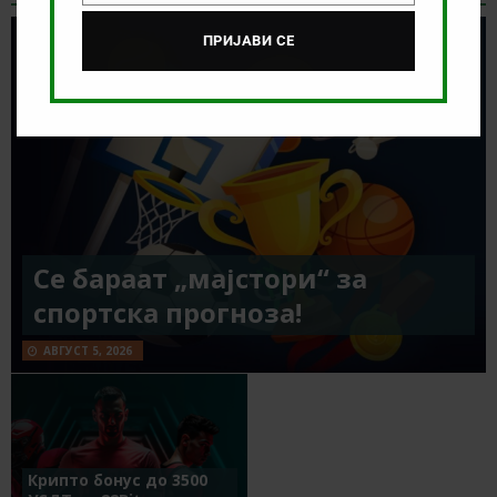
ПРИЈАВИ СЕ
Се бараат „мајстори“ за
спортска прогноза!
АВГУСТ 5, 2026
Крипто бонус до 3500