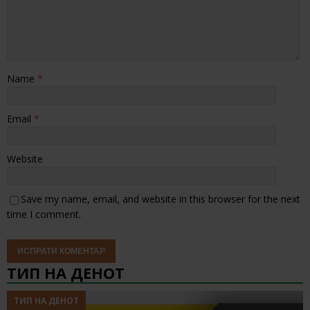
Name
*
Email
*
Website
Save my name, email, and website in this browser for the next
time I comment.
ТИП НА ДЕНОТ
ТИП НА ДЕНОТ