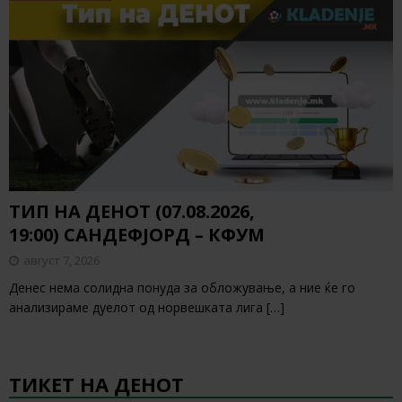
ТИП НА ДЕНОТ (07.08.2026,
19:00) САНДЕФЈОРД – КФУМ
август 7, 2026
Денес нема солидна понуда за обложување, а ние ќе го
анализираме дуелот од норвешката лига
[…]
ТИКЕТ НА ДЕНОТ