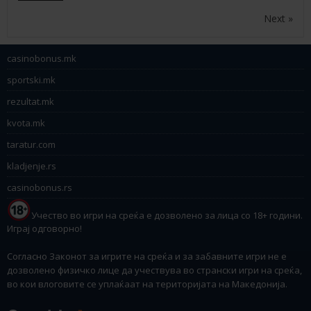
Next »
casinobonus.mk
sportski.mk
rezultat.mk
kvota.mk
taratur.com
kladjenje.rs
casinobonus.rs
Учество во игри на среќа е дозволено за лица со 18+ години.
Играј одговорно!
Согласно Законот за игрите на среќа и за забавните игри не е
дозволено физичко лице да учествува во странски игри на среќа,
во кои влоговите се уплаќаат на територијата на Македонија.