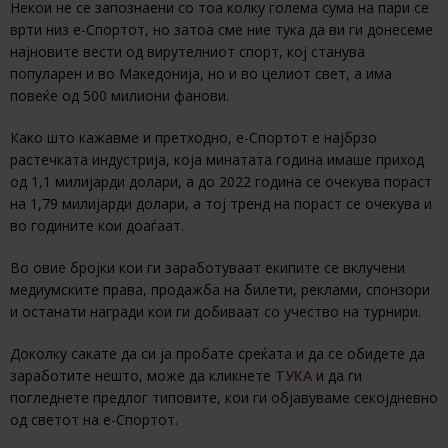
Некои не се запознаени со тоа колку голема сума на пари се
врти низ е-Спортот, но затоа сме ние тука да ви ги донесеме
најновите вести од вирутелниот спорт, кој станува
популарен и во Македонија, но и во целиот свет, а има
повеќе од 500 милиони фанови.
Како што кажавме и претходно, е-Спортот е најбрзо
растечката индустрија, која минатата година имаше приход
од 1,1 милијарди долари, а до 2022 година се очекува пораст
на 1,79 милијарди долари, а тој тренд на пораст се очекува и
во годините кои доаѓаат.
Во овие бројки кои ги заработуваат екипите се вклучени
медиумските права, продажба на билети, реклами, спонзори
и останати награди кои ги добиваат со учество на турнири.
Доколку сакате да си ја пробате среќата и да се обидете да
заработите нешто, може да кликнете
ТУКА
и да ги
погледнете предлог типовите, кои ги објавуваме секојдневно
од светот на е-Спортот.