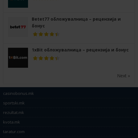
Betet77 обложувалница – рецензија и
бонус
1xBit обложувалница – рецензија и бонус
Next »
casinobonus.mk
sportski.mk
rezultat.mk
kvota.mk
taratur.com