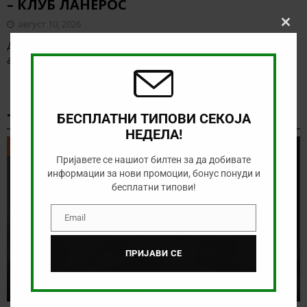
– КЛУБ ЛАНЕРОС
август 10, 2026
Clos
this
Денес нема голема понуда за обложување, а ние ќе го
modu
анализиране дуелот од колумбиското првенство
[…]
ТИКЕТ НА ДЕНОТ
БЕСПЛАТНИ ТИПОВИ СЕКОЈА
НЕДЕЛА!
ТИКЕТ НА ДЕНОТ
Пријавете се нашиот билтен за да добивате
информации за нови промоции, бонус понуди и
бесплатни типови!
Email
Email
ПРИЈАВИ СЕ