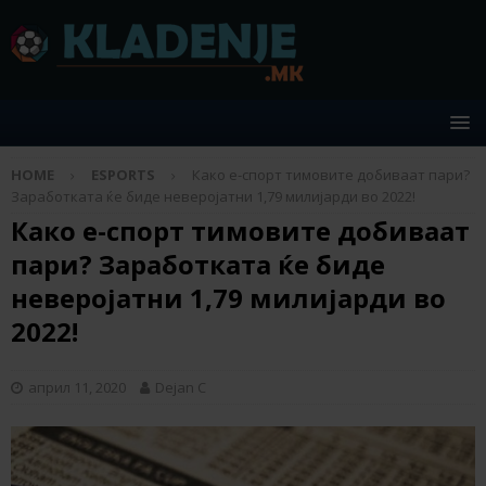
HOME
ESPORTS
Како е-спорт тимовите добиваат пари?
Заработката ќе биде неверојатни 1,79 милијарди во 2022!
Како е-спорт тимовите добиваат
пари? Заработката ќе биде
неверојатни 1,79 милијарди во
2022!
април 11, 2020
Dejan C