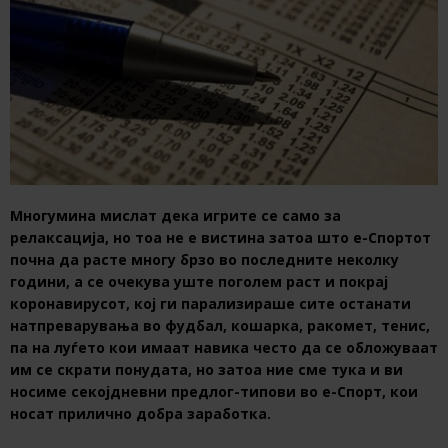
Многумина мислат дека игрите се само за
релаксација, но тоа не е вистина затоа што е-Спортот
почна да расте многу брзо во последните неколку
години, а се очекува уште поголем раст и покрај
коронавирусот, кој ги парализираше сите останати
натпреварувања во фудбал, кошарка, ракомет, тенис,
па на луѓето кои имаат навика често да се обложуваат
им се скрати понудата, но затоа ние сме тука и ви
носиме секојдневни предлог-типови во е-Спорт, кои
носат прилично добра заработка.