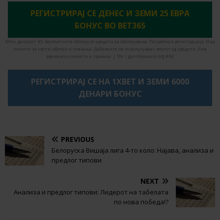
РЕГИСТРИРАЈ СЕ ДЕНЕС И ЗЕМИ 25 ЕВРА
БОНУС ВО BET365
Мин. депозит: €5. Бесплатните облози се кредити за обложување. Потребна е регистрација. Има
лимити за квоти, облози и плаќање. Добивките не го вклучуваат влогот од кредити. Има
временски лимити и правила. | 18+ | gambleaware.org #Ad
РЕГИСТРИРАЈ СЕ НА 1XBET И ЗЕМИ 6000
ДЕНАРИ БОНУС
PREVIOUS
Белоруска Вишаја лига 4-то коло: Најава, анализа и
предлог типови
NEXT
Анализа и предлог типови: Лидерот на табелата
по нова победа!?