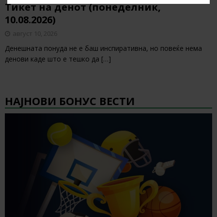
Тикет на денот (понеделник,
10.08.2026)
август 10, 2026
Денешната понуда не е баш инспиративна, но повеќе нема
денови каде што е тешко да
[…]
НАЈНОВИ БОНУС ВЕСТИ