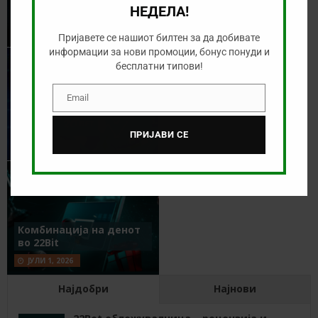
Мундијалот – 100%
НЕДЕЛА!
бонус до 7500 денари
ЈУЛИ 15, 2026
Пријавете се нашиот билтен за да добивате
информации за нови промоции, бонус понуди и
бесплатни типови!
Зголемени
Email
коефициенти за
Email
поголема добивка во
20Bet
ПРИЈАВИ СЕ
ЈУЛИ 8, 2026
Комбинација на денот
во 22Bit
ЈУЛИ 1, 2026
Најдобри
Најнови