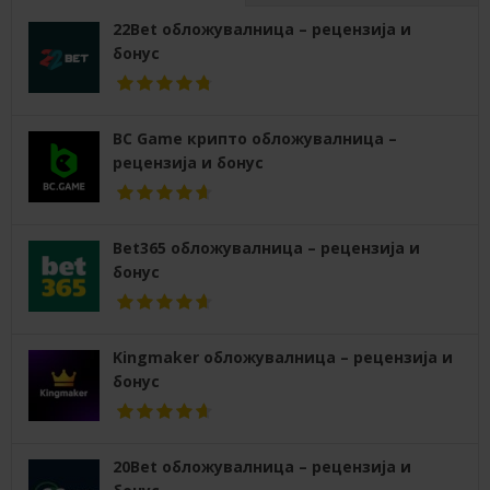
22Bet обложувалница – рецензија и
бонус
BC Game крипто обложувалница –
рецензија и бонус
Bet365 обложувалница – рецензија и
бонус
Kingmaker обложувалница – рецензија и
бонус
20Bet обложувалница – рецензија и