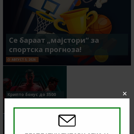
Се бараат „мајстори“ за
спортска прогноза!
АВГУСТ 5, 2026
Крипто бонус до 3500
Clos
УСДТ во 22Bit
this
modu
ЈУЛИ 29, 2026
Идеално за