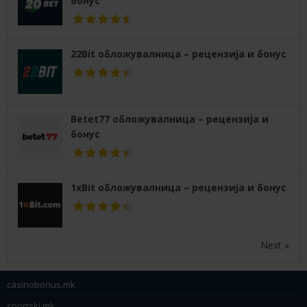
бонус
22Bit обложувалница – рецензија и бонус
Betet77 обложувалница – рецензија и
бонус
1xBit обложувалница – рецензија и бонус
Next »
casinobonus.mk
sportski.mk