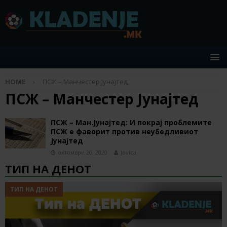
HOME
ПСЖ – Манчестер Јунајтед
ПСЖ – Манчестер Јунајтед
ПСЖ – Ман.Јунајтед: И покрај проблемите
ПСЖ е фаворит против неубедливиот
Јунајтед
октомври 20, 2020
Jovica
ТИП НА ДЕНОТ
ТИП НА ДЕНОТ