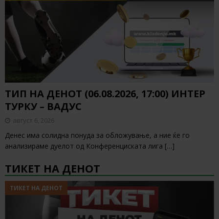
ТИП НА ДЕНОТ (06.08.2026, 17:00) ИНТЕР
ТУРКУ – ВАДУС
август 6, 2026
Денес има солидна понуда за обложување, а ние ќе го
анализираме дуелот од Конференциската лига
[…]
ТИКЕТ НА ДЕНОТ
ТИКЕТ НА ДЕНОТ