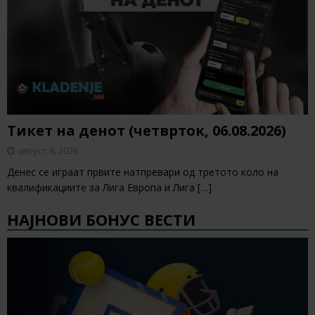
Тикет на денот (четврток, 06.08.2026)
август 6, 2026
Денес се играат првите натпревари од третото коло на
квалификациите за Лига Европа и Лига
[…]
НАЈНОВИ БОНУС ВЕСТИ