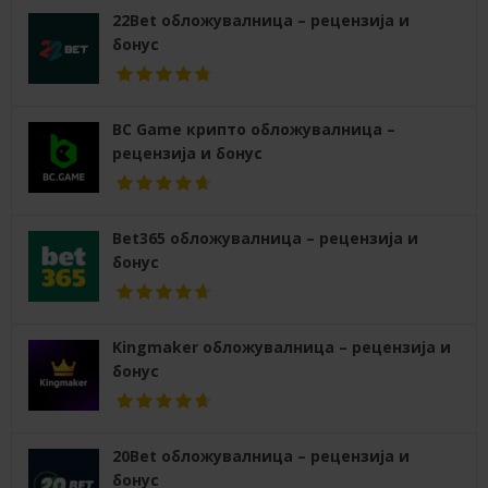
22Bet обложувалница – рецензија и
бонус
BC Game крипто обложувалница –
рецензија и бонус
Bet365 обложувалница – рецензија и
бонус
Kingmaker обложувалница – рецензија и
бонус
20Bet обложувалница – рецензија и
бонус