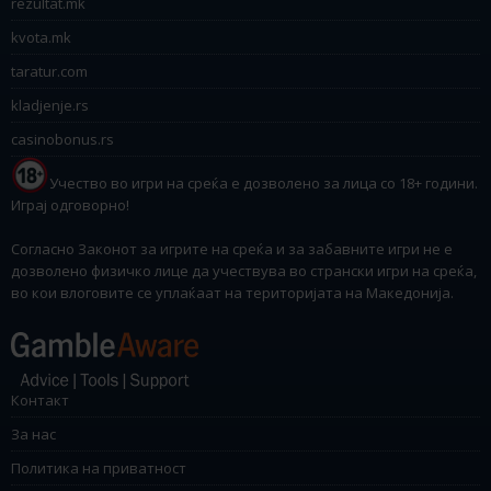
rezultat.mk
kvota.mk
taratur.com
kladjenje.rs
casinobonus.rs
Учество во игри на среќа е дозволено за лица со 18+ години.
Играј одговорно!
Согласно Законот за игрите на среќа и за забавните игри не е
дозволено физичко лице да учествува во странски игри на среќа,
во кои влоговите се уплаќаат на територијата на Македонија.
Контакт
За нас
Политика на приватност