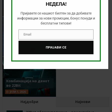
Мундијалот – 100%
НЕДЕЛА!
бонус до 7500 денари
ЈУЛИ 15, 2026
Пријавете се нашиот билтен за да добивате
информации за нови промоции, бонус понуди и
бесплатни типови!
Зголемени
Email
коефициенти за
Email
поголема добивка во
20Bet
ПРИЈАВИ СЕ
ЈУЛИ 8, 2026
Комбинација на денот
во 22Bit
ЈУЛИ 1, 2026
Најдобри
Најнови