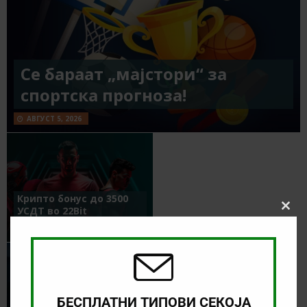
Се бараат „мајстори“ за
спортска прогноза!
АВГУСТ 5, 2026
Крипто бонус до 3500
УСДТ во 22Bit
Clos
this
ЈУЛИ 29, 2026
modu
Идеално за
завршницата од
БЕСПЛАТНИ ТИПОВИ СЕКОЈА