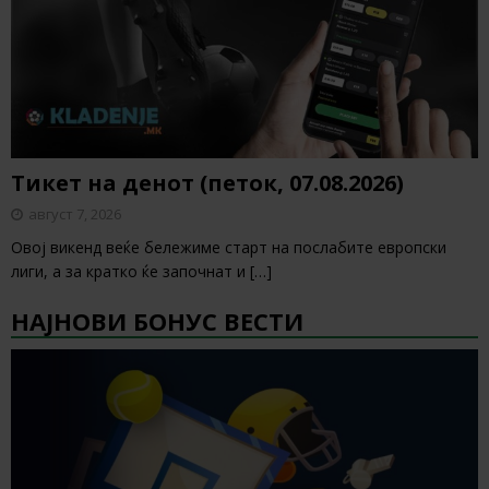
Тикет на денот (петок, 07.08.2026)
август 7, 2026
Овој викенд веќе бележиме старт на послабите европски
лиги, а за кратко ќе започнат и
[…]
НАЈНОВИ БОНУС ВЕСТИ