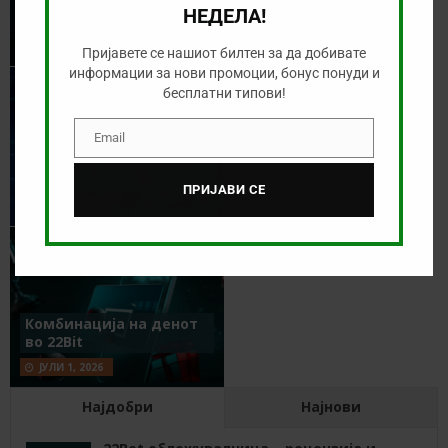
Мундијалот – 100%
НЕДЕЛА!
бонус до 7500 денари
ЈУЛИ 15, 2026
Пријавете се нашиот билтен за да добивате
информации за нови промоции, бонус понуди и
бесплатни типови!
Зголемени
Email
коефициенти за
Email
поголема добивка во
20Bet
ПРИЈАВИ СЕ
ЈУЛИ 8, 2026
Комбинација на денот
во 22Bit
ЈУЛИ 1, 2026
Најдобри
Најнови