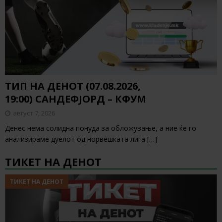
ТИП НА ДЕНОТ (07.08.2026,
19:00) САНДЕФЈОРД – КФУМ
август 7, 2026
Денес нема солидна понуда за обложување, а ние ќе го
анализираме дуелот од норвешката лига
[…]
ТИКЕТ НА ДЕНОТ
ТИКЕТ НА ДЕНОТ