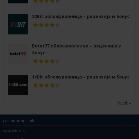
22Bit обложувалница – рецензија и бонус
Betet77 обложувалница – рецензија и
бонус
1xBit обложувалница – рецензија и бонус
Next »
casinobonus.mk
sportski.mk