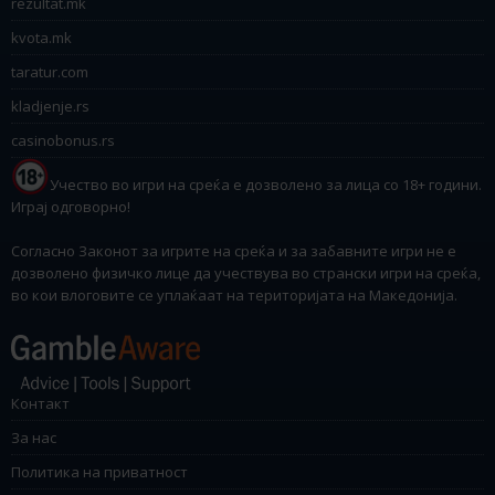
rezultat.mk
kvota.mk
taratur.com
kladjenje.rs
casinobonus.rs
Учество во игри на среќа е дозволено за лица со 18+ години.
Играј одговорно!
Согласно Законот за игрите на среќа и за забавните игри не е
дозволено физичко лице да учествува во странски игри на среќа,
во кои влоговите се уплаќаат на територијата на Македонија.
Контакт
За нас
Политика на приватност