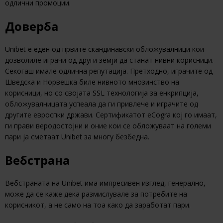
одлични промоции.
Доверба
Unibet е еден од првите скандинавски обложувалници кои
дозволиле играчи од други земји да станат нивни корисници.
Секогаш имале одлична репутација. Претходно, играчите од
Шведска и Норвешка биле нивното мнозинство на
корисници, но со својата SSL технологија за енкрипција,
обложувалницата успеала да ги привлече и играчите од
другите евроспки држави. Сертификатот eCogra кој го имаат,
ги прави веродостојни и оние кои се обложуваат на големи
пари ја сметаат Unibet за многу безбедна.
Вебстрана
Вебстраната на Unibet има импресивен изглед, генерално,
може да се каже дека размислувале за потребите на
корисникот, а не само на тоа како да заработат пари.