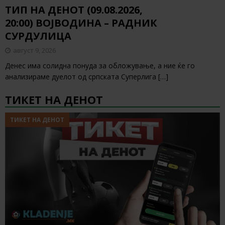
ТИП НА ДЕНОТ (09.08.2026,
20:00) ВОЈВОДИНА – РАДНИК
СУРДУЛИЦА
август 9, 2026
Денес има солидна понуда за обложување, а ние ќе го
анализираме дуелот од српската Суперлига
[…]
ТИКЕТ НА ДЕНОТ
ТИКЕТ НА ДЕНОТ