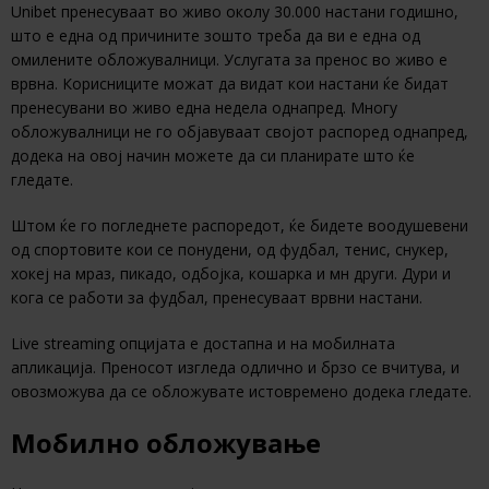
Unibet пренесуваат во живо околу 30.000 настани годишно,
што е една од причините зошто треба да ви е една од
омилените обложувалници. Услугата за пренос во живо е
врвна. Корисниците можат да видат кои настани ќе бидат
пренесувани во живо една недела однапред. Многу
обложувалници не го објавуваат својот распоред однапред,
додека на овој начин можете да си планирате што ќе
гледате.
Штом ќе го погледнете распоредот, ќе бидете воодушевени
од спортовите кои се понудени, од фудбал, тенис, снукер,
хокеј на мраз, пикадо, одбојка, кошарка и мн други. Дури и
кога се работи за фудбал, пренесуваат врвни настани.
Live streaming опцијата е достапна и на мобилната
апликација. Преносот изгледа одлично и брзо се вчитува, и
овозможува да се обложувате истовремено додека гледате.
Мобилно обложување