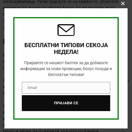
обложувалница. Регистрирајте се на казиното, уплатете
Clos
минимум 10 фунти ид обијте бонус. За да можете да го
this
подигнете, потребно е да се изигра 25 пати во казиното или
modu
35 пати за спортско обложување, на коефициент не помал
од 1.40.
Во живо
БЕСПЛАТНИ ТИПОВИ СЕКОЈА
НЕДЕЛА!
Секоја обложувалница која сака да биде меѓу најдобрите,
мора да нуди и одлична опција за обложување во живо.
Пријавете се нашиот билтен за да добивате
Unibet се едни од нив.
информации за нови промоции, бонус понуди и
бесплатни типови!
Iмаат голем избор односно преку 120.000 настани во живо на
кои можете да се обложувате, а околу 30.000 од нив имаат и
Email
Email
пренос во живо.
ПРИЈАВИ СЕ
Интерфејсот на оваа опција е одличен и овозможува
илјадници настани во живо да бидат прикажана на едно
место. Понудите се поделени по време во централната
колона и по спорт во колоната на левата страна. Со ова,
многу е лесно да го најдете тоа што го барате.