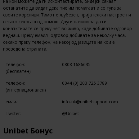
на кои можете да ги исконтактирате, бидејќи сакаат
останатите да видат дека тие им помагаат и се тука за
своите корсници. Тимот е љубезен, пријателски настроен и
секако секогаш од помош. Други начини за да ги
конатктирате се преку чет во живо, каде добивате одговор
веднаш. Преку емаил- одговор добивате за неколку часа,
секако преку телефон, на некој од јазиците на кои е
преведена страната.
телефон:
0808 1686635
(бесплатен)
телефон:
0044 (0) 203 725 3789
(интернационален)
емаил:
info-uk@unibetsupport.com
Twitter:
@Unibet
Unibet Бонус