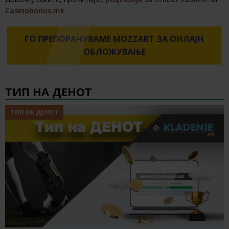
Casinobonus.mk
ГО ПРЕПОРАЧУВАМЕ MOZZART ЗА ОНЛАЈН
ОБЛОЖУВАЊЕ
ТИП НА ДЕНОТ
ТИП НА ДЕНОТ