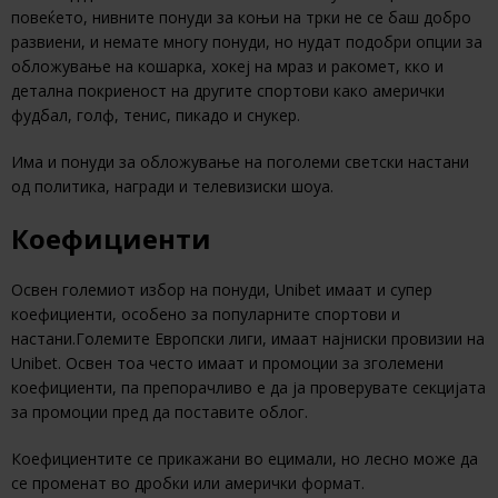
повеќето, нивните понуди за коњи на трки не се баш добро
развиени, и немате многу понуди, но нудат подобри опции за
обложување на кошарка, хокеј на мраз и ракомет, кко и
детална покриеност на другите спортови како амерички
фудбал, голф, тенис, пикадо и снукер.
Има и понуди за обложување на поголеми светски настани
од политика, награди и телевизиски шоуа.
Коефициенти
Освен големиот избор на понуди, Unibet имаат и супер
коефициенти, особено за популарните спортови и
настани.Големите Европски лиги, имаат најниски провизии на
Unibet. Освен тоа често имаат и промоции за зголемени
коефициенти, па препорачливо е да ја проверувате секцијата
за промоции пред да поставите облог.
Коефициентите се прикажани во ецимали, но лесно може да
се променат во дробки или амерички формат.