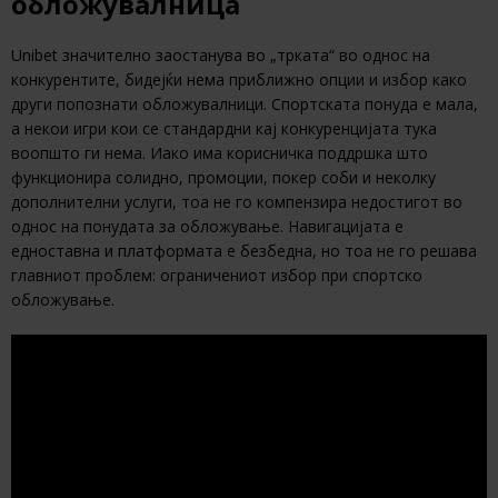
обложувалница
Unibet значително заостанува во „трката“ во однос на
конкурентите, бидејќи нема приближно опции и избор како
други попознати обложувалници. Спортската понуда е мала,
а некои игри кои се стандардни кај конкуренцијата тука
воопшто ги нема. Иако има корисничка поддршка што
функционира солидно, промоции, покер соби и неколку
дополнителни услуги, тоа не го компензира недостигот во
однос на понудата за обложување. Навигацијата е
едноставна и платформата е безбедна, но тоа не го решава
главниот проблем: ограничениот избор при спортско
обложување.