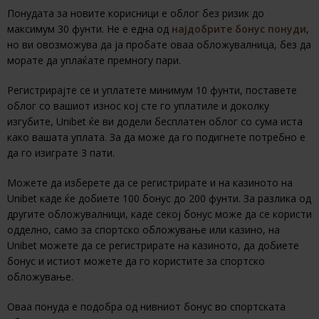
Понудата за новите корисници е облог без ризик до
максимум 30 фунти. Не е една од
најдобрите бонус понуди
,
но ви овозможува да ја пробате оваа обложувалница, без да
морате да уплаќате премногу пари.
Регистрирајте се и уплатете минимум 10 фунти, поставете
облог со вашиот износ кој сте го уплатиле и доколку
изгубите, Unibet ќе ви додели бесплатен облог со сума иста
како вашата уплата. За да може да го подигнете потребно е
да го изиграте 3 пати.
Можете да изберете да се регистрирате и на казиното на
Unibet каде ќе добиете 100 бонус до 200 фунти. За разлика од
другите обложувалници, каде секој бонус може да се користи
одделно, само за спортско обложување или казино, на
Unibet можете да се регистрирате на казиното, да добиете
бонус и истиот можете да го користите за спортско
обложување.
Оваа понуда е подобра од нивниот бонус во спортската