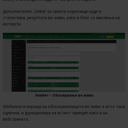
Дополнително, Unibet за своите корисници нуди и
статистика, резултати во живо, како и блог со мислења на
експерти.
Унибет – Обложување во живо
Мобилната верзија на обложувалницата во живо е исто така
одлична, и функционира на истиот принцип како и на
вебстраната.