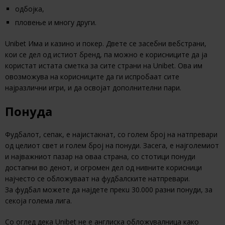
одбојка,
пловење и многу други.
Unibet Има и казино и покер. Двете се засебни вебстрани,
кои се дел од истиот бренд, па можно е корисниците да ја
користат истата сметка за сите страни на Unibet. Ова им
овозможува на корисниците да ги испробаат сите
најразлични игри, и да освојат дополнителни пари.
Понуда
Фудбалот, сепак, е најистакнат, со голем број на натпревари
од целиот свет и голем број на понуди. Засега, е најголемиот
и најважниот пазар на оваа страна, со стотици понуди
достапни во денот, и огромен дел од нивните корисници
најчесто се обложуваат на фудбалските натпревари.
За фудбал можете да најдете прекu 30.000 разни понуди, за
секоја голема лига.
Со оглед дека Unibet не е англиска обложувалница како