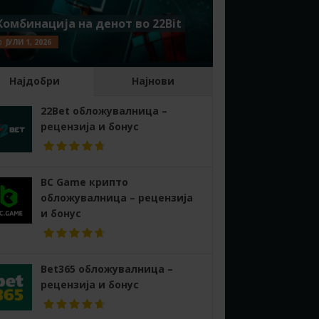
Комбинација на денот во 22Bit
ЈУЛИ 1, 2026
Најдобри
Најнови
22Bet обложувалница –
рецензија и бонус
BC Game крипто
обложувалница – рецензија
и бонус
Bet365 обложувалница –
рецензија и бонус