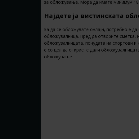
за обложување. Мора да имате минимум 18 
Најдете ја вистинската об
За да се обложувате онлајн, потребно е да
обложувалница. Пред да отворите сметка, н
обложувалницата, понудата на спортови и н
е со цел да откриете дали обложувалницата
обложување.