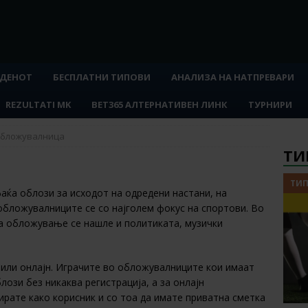
 ДЕНОТ
БЕСПЛАТНИ ТИПОВИ
АНАЛИЗА НА НАТПРЕВАРИ
REZULTATI MK
BET365 АЛТЕРНАТИВЕН ЛИНК
ТУРНИРИ
бложувалница
ТИ
ТИП
фаќа облози за исходот на одредени настани, на
обложувалниците се со најголем фокус на спортови. Во
за обложување се нашле и политиката, музички
или онлајн. Играчите во обложувалниците кои имаат
ози без никаква регистрација, а за онлајн
рате како корисник и со тоа да имате приватна сметка