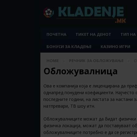
ПОЧЕТНА
ТИКЕТ НА ДЕНОТ
ТИП НА
БОНУСИ ЗА КЛАДЕЊЕ
КАЗИНО ИГРИ
HOME
РЕЧНИК ЗА ОБЛОЖУВАЊЕ
О
Обложувалница
Ова е компанија која е лиценцирана да при
однапред понудени коефициенти. Најчесто 
последните години, на листата за настани 
натпревари, ТВ шоу итн.
Обложувалниците можат да бидат физички 
физичка локација, можат да поставуваат обл
обложувалниците потребно е да се регистри