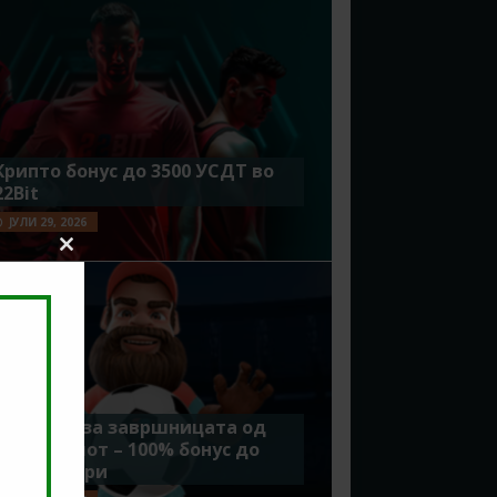
Крипто бонус до 3500 УСДТ во
22Bit
ЈУЛИ 29, 2026
Close
this
module
Идеално за завршницата од
Мундијалот – 100% бонус до
7500 денари