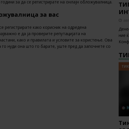
години за да се регистрирате на онлајн обложувалница.
ТИП
ИН
ложувалница за вас
авг
 се регистрирате како корисник на одредена
Дене
ајважно е да ја проверите репутацијата на
ние 
астани, како и правилата и условите за користење. Ова
Конф
 го нуди она што го барате, уште пред да започнете со
ТИ
ТИК
Тик