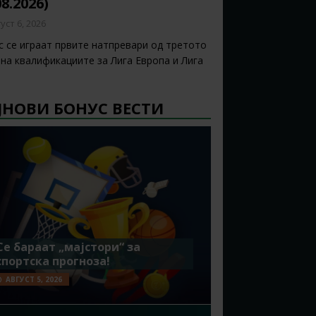
08.2026)
уст 6, 2026
с се играат првите натпревари од третото
 на квалификациите за Лига Европа и Лига
ЈНОВИ БОНУС ВЕСТИ
Се бараат „мајстори“ за
спортска прогноза!
АВГУСТ 5, 2026