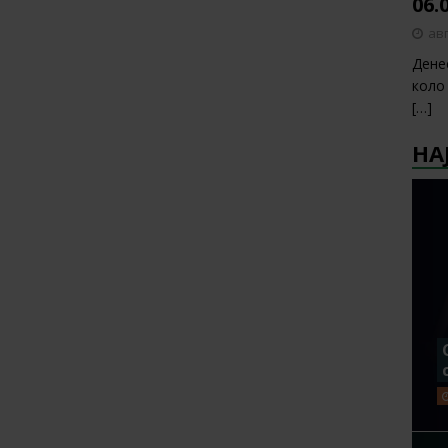
06.
авг
Дене
коло
[…]
НА