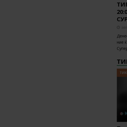
ТИП
20
СУ
авг
Дене
ние 
Супе
ТИ
ТИК