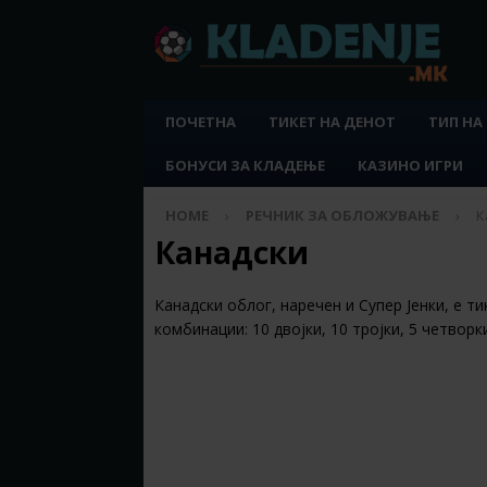
ПОЧЕТНА
ТИКЕТ НА ДЕНОТ
ТИП НА
БОНУСИ ЗА КЛАДЕЊЕ
КАЗИНО ИГРИ
HOME
РЕЧНИК ЗА ОБЛОЖУВАЊЕ
К
Канадски
Канадски облог, наречен и Супер Јенки, е ти
комбинации: 10 двојки, 10 тројки, 5 четворк