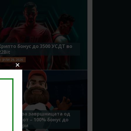
Крипто бонус до 3500 УСДТ во
22Bit
ЈУЛИ 29, 2026
Close
this
module
Идеално за завршницата од
Мундијалот – 100% бонус до
7500 денари