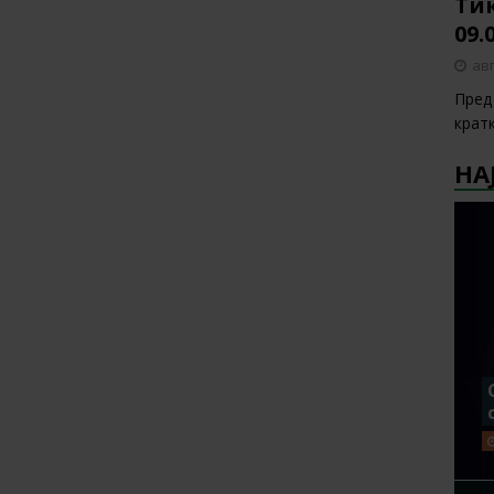
Тик
09.
авг
Пред 
крат
НА