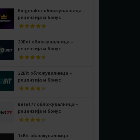
Kingmaker обложувалница –
рецензија и бонус
20Bet обложувалница –
рецензија и бонус
22Bit обложувалница –
рецензија и бонус
Betet77 обложувалница –
рецензија и бонус
1xBit обложувалница –