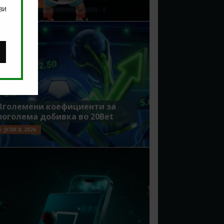
ЈУЛИ 15, 2026
ви
Зголемени коефициенти за
поголема добивка во 20Bet
ЈУЛИ 8, 2026