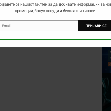
ријавете се нашиот билтен за да добивате информации за но
промоции, бонус понуди и бесплатни типови!
Email
ПРИЈАВИ СЕ
mail