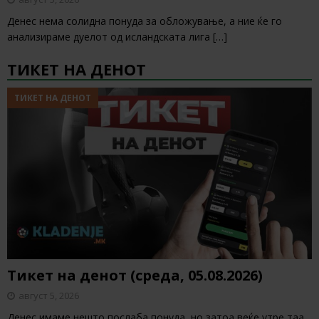
Денес нема солидна понуда за обложување, а ние ќе го
анализираме дуелот од исландската лига
[…]
ТИКЕТ НА ДЕНОТ
ТИКЕТ НА ДЕНОТ
Тикет на денот (среда, 05.08.2026)
август 5, 2026
Денес имаме нешто послаба понуда, но затоа веќе утре таа