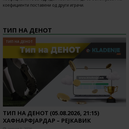
коефициенти поставени од други играчи.
ТИП НА ДЕНОТ
ТИП НА ДЕНОТ
ТИП НА ДЕНОТ (05.08.2026, 21:15)
ХАФНАРФЈАРДАР – РЕЈКАВИК
август 5, 2026