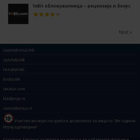
1xBit обложувалница – рецензија и бонус
Next »
casinobonus.mk
sportski.mk
rezultat.mk
kvota.mk
taratur.com
kladjenje.rs
casinobonus.rs
Учество во игри на среќа е дозволено за лица со 18+ години.
Играј одговорно!
Согласно Законот за игрите на среќа и за забавните игри не е