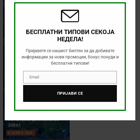
modu
Крипто бонус до 3500
УСДТ во 22Bit
БЕСПЛАТНИ ТИПОВИ СЕКОЈА
ЈУЛИ 29, 2026
НЕДЕЛА!
Пријавете се нашиот билтен за да добивате
информации за нови промоции, бонус понуди и
Идеално за
бесплатни типови!
завршницата од
Мундијалот – 100%
бонус до 7500 денари
Email
Email
ЈУЛИ 15, 2026
ПРИЈАВИ СЕ
Зголемени
коефициенти за
поголема добивка во
20Bet
ЈУЛИ 8, 2026