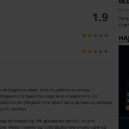
08.
авг
1.9
Пону
стар
НА
 ви падне на памет кога се работи за
онлајн
Обединетото Кралство каде им е и седиштето. Со
а работат во Обединетото Кралство и делови од Западна
тон, Англија.
зици во повеќе од 188 држави во светот, со што
они. Имаат повеќе од 1.500 вработени и како едни од