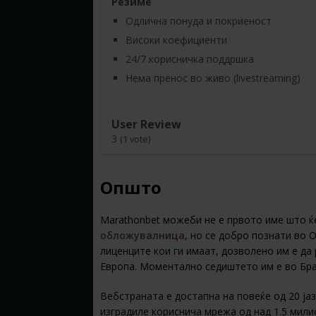
Резиме
Одлична понуда и покриеност
Високи коефициенти
24/7 корисничка поддршка
Нема пренос во живо (livestreaming)
User Review
3
(
1
vote)
Општо
Marathonbet можеби не е првото име што ќе
обложувалница
, но се добро познати во 
лиценците кои ги имаат, дозволено им е д
Европа. Моментално седиштето им е во Брај
Вебстраната е достапна на повеќе од 20 ја
изградиле кориснича мрежа од над 1.5 мили