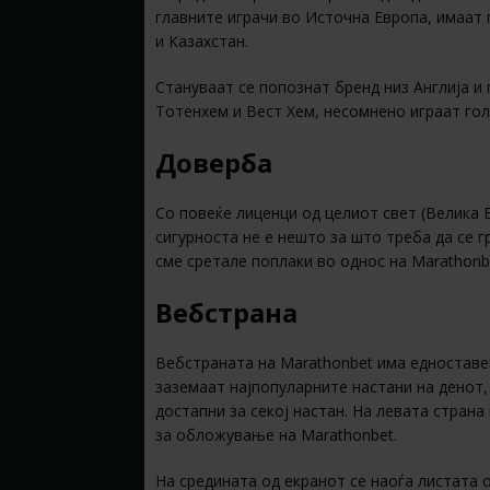
главните играчи во Источна Европа, имаат 
и Казахстан.
Стануваат се попознат бренд низ Англија и
Тотенхем и Вест Хем, несомнено играат гол
Доверба
Со повеќе лиценци од целиот свет (Велика 
сигурноста не е нешто за што треба да се 
сме сретале поплаки во однос на Marathonb
Вебстрана
Вебстраната на Marathonbet има едноставе
заземаат најпопуларните настани на денот,
достапни за секој настан. На левата страна
за обложување на Marathonbet.
На средината од екранот се наоѓа листата