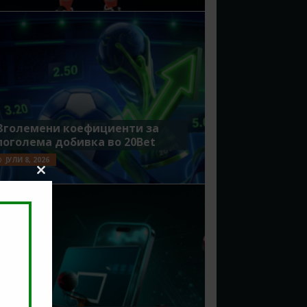
Зголемени коефициенти за
поголема добивка во 20Bet
ЈУЛИ 8, 2026
Close
this
module