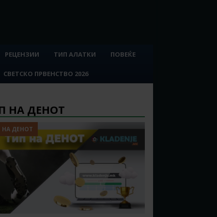
РЕЦЕНЗИИ
ТИП АЛАТКИ
ПОВЕЌЕ
СВЕТСКО ПРВЕНСТВО 2026
П НА ДЕНОТ
 НА ДЕНОТ