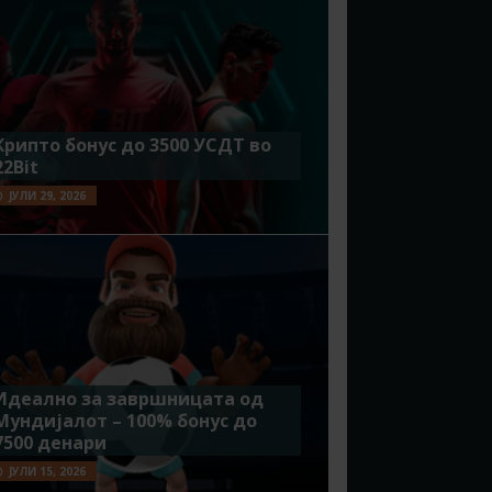
Крипто бонус до 3500 УСДТ во
22Bit
ЈУЛИ 29, 2026
Идеално за завршницата од
Мундијалот – 100% бонус до
7500 денари
ЈУЛИ 15, 2026