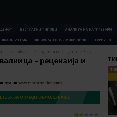
 ДЕНОТ
БЕСПЛАТНИ ТИПОВИ
АНАЛИЗА НА НАТПРЕВАРИ
REZULTATI MK
BET365 АЛТЕРНАТИВЕН ЛИНК
ТУРНИРИ
И
Marathonbet обложувалница – рецензија и бонус
ТИ
валница – рецензија и
ТИП
раната на
www.marathonbet.com
BET365 ЗА ОНЛАЈН ОБЛОЖУВАЊЕ