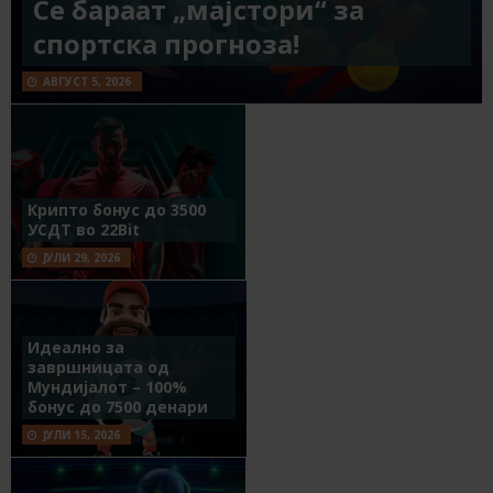
Се бараат „мајстори“ за
спортска прогноза!
АВГУСТ 5, 2026
Крипто бонус до 3500
УСДТ во 22Bit
ЈУЛИ 29, 2026
Идеално за
завршницата од
Мундијалот – 100%
бонус до 7500 денари
ЈУЛИ 15, 2026