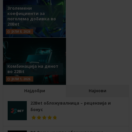
Зголемени
коефициенти за
поголема добивка во
20Bet
ЈУЛИ 8, 2026
Комбинација на денот
во 22Bit
ЈУЛИ 1, 2026
Најдобри
Најнови
22Bet обложувалница – рецензија и
бонус