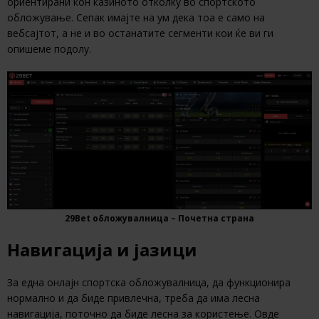
ориентирани кон казиното отколку во спортското
обложување. Сепак имајте на ум дека тоа е само на
вебсајтот, а не и во останатите сегменти кои ќе ви ги
опишеме подолу.
29Bet обложувалница – Почетна страна
Навигација и јазици
За една онлајн спортска обложувалница, да функционира
нормално и да биде привлечна, треба да има лесна
навигација, поточно да биде лесна за користење. Овде