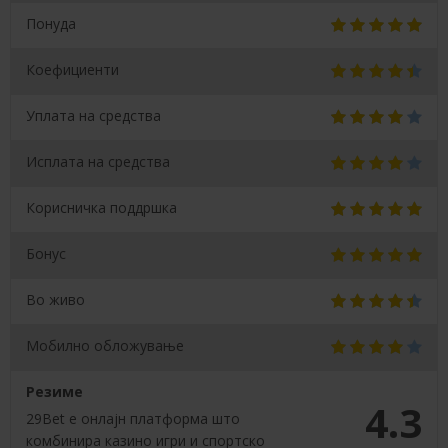
Понуда
Коефициенти
Уплата на средства
Исплата на средства
Корисничка поддршка
Бонус
Во живо
Мобилно обложување
Резиме
4.3
29Bet е онлајн платформа што
комбинира казино игри и спортско