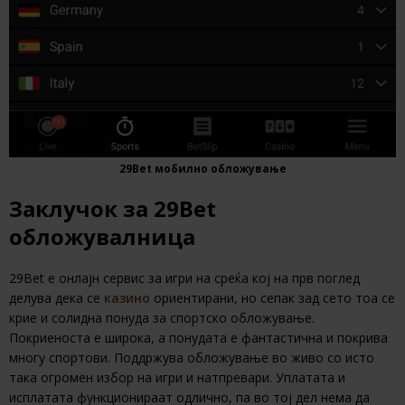
29Bet мобилно обложување
Заклучок за 29Bet
обложувалница
29Bet е онлајн сервис за игри на среќа кој на прв поглед
делува дека се
казино
ориентирани, но сепак зад сето тоа се
крие и солидна понуда за спортско обложување.
Покриеноста е широка, а понудата е фантастична и покрива
многу спортови. Поддржува обложување во живо со исто
така огромен избор на игри и натпревари. Уплатата и
исплатата функционираат одлично, па во тој дел нема да