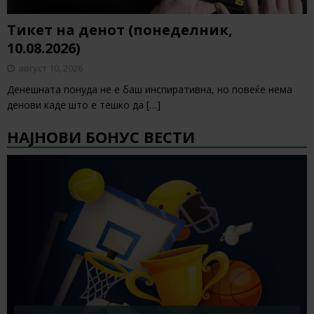
Тикет на денот (понеделник,
10.08.2026)
август 10, 2026
Денешната понуда не е баш инспиративна, но повеќе нема
денови каде што е тешко да
[…]
НАЈНОВИ БОНУС ВЕСТИ