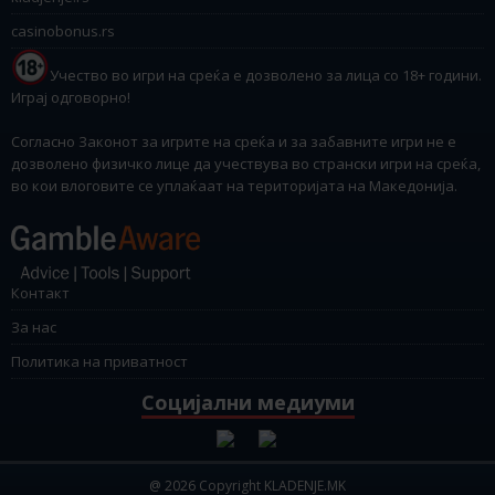
casinobonus.rs
Учество во игри на среќа е дозволено за лица со 18+ години.
Играј одговорно!
Согласно Законот за игрите на среќа и за забавните игри не е
дозволено физичко лице да учествува во странски игри на среќа,
во кои влоговите се уплаќаат на територијата на Македонија.
Контакт
За нас
Политика на приватност
Социјални медиуми
@ 2026 Copyright KLADENJE.MK