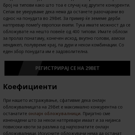
број на типови како што тоа е случај кај другите конкуренти.
Сепак ве уверуваме дека нема да останете разочарани во
однос на понудата во 29Bet. За пример ќе земеме дерби
натпревар помеѓу европски екипи. Тука имате можност да се
обложувате на нешто повеќе од 400 типови. Имате облози
за пролаз понатаму, конечен исход, вкупно голови, азиски
хендикеп, полувреме крај, па дури и некои комбинации. Со
еден збор понудата им е задоволителна.
РЕГИСТРИРАЈ СЕ НА 29BET
Коефициенти
При нашето истражување, сфативме дека онлајн
обложувалницата на 29Bet е максимално конкурентна со
останатите
онлајн обложувалници
. Пријатно сме
изненадени што за некои натпревари имаат и за нијанса
повисоки квоти за разлика од најпознатите онлајн
обложувалници. Искусните обложувачи нема да останат