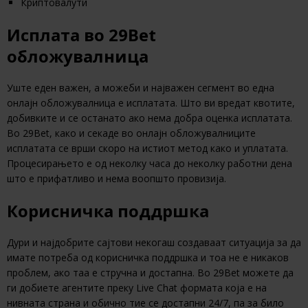
Криптовалути
Исплата во 29Bet
обложувалница
Уште еден важен, а можеби и најважен сегмент во една
онлајн обложувалница е исплатата. Што ви вредат квотите,
добивките и се останато ако нема добра оценка исплатата.
Во 29Bet, како и секаде во онлајн обложувалниците
исплатата се врши скоро на истиот метод како и уплатата.
Процесирањето е од неколку часа до неколку работни дена
што е прифатливо и нема воопшто провизија.
Корисничка поддршка
Дури и најдобрите сајтови некогаш создаваат ситуација за да
имате потреба од корисничка поддршка и тоа не е никаков
проблем, ако таа е стручна и достапна. Во 29Bet можете да
ги добиете агентите преку Live Chat формата која е на
нивната страна и обично тие се достапни 24/7, па за било