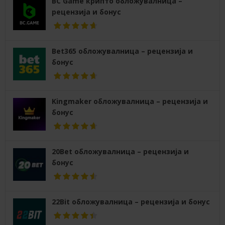
BC Game крипто обложувалница –
рецензија и бонус
Bet365 обложувалница – рецензија и
бонус
Kingmaker обложувалница – рецензија и
бонус
20Bet обложувалница – рецензија и
бонус
22Bit обложувалница – рецензија и бонус