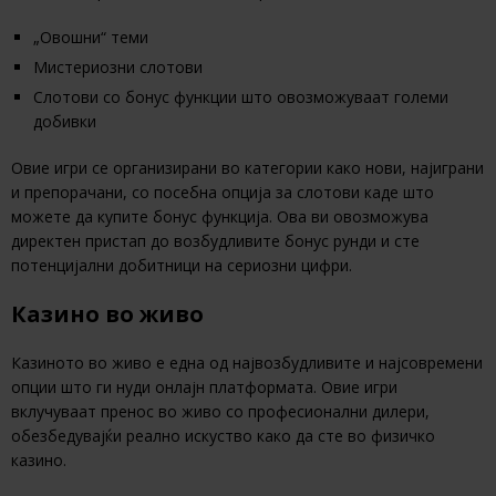
„Овошни“ теми
Мистериозни слотови
Слотови со бонус функции што овозможуваат големи
добивки
Овие игри се организирани во категории како нови, најиграни
и препорачани, со посебна опција за слотови каде што
можете да купите бонус функција. Ова ви овозможува
директен пристап до возбудливите бонус рунди и сте
потенцијални добитници на сериозни цифри.
Казино во живо
Казиното во живо е една од највозбудливите и најсовремени
опции што ги нуди онлајн платформата. Овие игри
вклучуваат пренос во живо со професионални дилери,
обезбедувајќи реално искуство како да сте во физичко
казино.