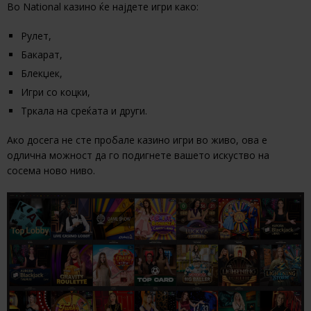
Во National казино ќе најдете игри како:
Рулет,
Бакарат,
Блекџек,
Игри со коцки,
Тркала на среќата и други.
Ако досега не сте пробале казино игри во живо, ова е
одлична можност да го подигнете вашето искуство на
сосема ново ниво.