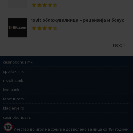
1xBit обложувалница – рецензија и бонус
Next »
casinobonus.mk
sportski.mk
rezultat.mk
kvota.mk
taratur.com
kladjenje.rs
casinobonus.rs
Учество во игри на среќа е дозволено за лица со 18+ години.