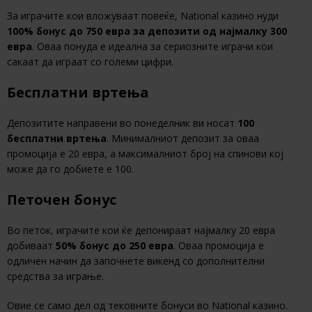
За играчите кои вложуваат повеќе, National казино нуди
100% бонус до 750 евра за депозити од најмалку 300
евра
. Оваа понуда е идеална за сериозните играчи кои
сакаат да играат со големи цифри.
Бесплатни вртења
Депозитите направени во понеделник ви носат
100
бесплатни вртења
. Минималниот депозит за оваа
промоција е 20 евра, а максималниот број на спинови кој
може да го добиете е 100.
Петочен бонус
Во петок, играчите кои ќе депонираат најмалку 20 евра
добиваат
50% бонус до 250 евра
. Оваа промоција е
одличен начин да започнете викенд со дополнителни
средства за играње.
Овие се само дел од тековните бонуси во National казино.