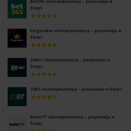
Bet365 обложувалница – рецензија и
бонус
Kingmaker обложувалница – рецензија и
бонус
20Bet обложувалница – рецензија и
бонус
22Bit обложувалница – рецензија и бонус
Betet77 обложувалница – рецензија и
бонус