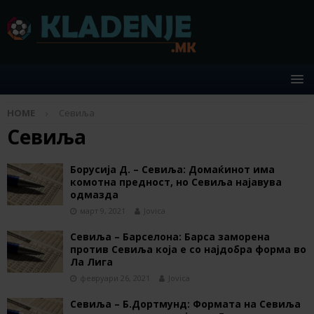
HOME
Севиља
Севиља
Борусија Д. – Севиља: Домаќинот има
комотна предност, но Севиља најавува
одмазда
март 9, 2021
Jovica
Севиља – Барселона: Барса заморена
против Севиља која е со најдобра форма во
Ла Лига
февруари 26, 2021
Jovica
Севиља – Б.Дортмунд: Формата на Севиља