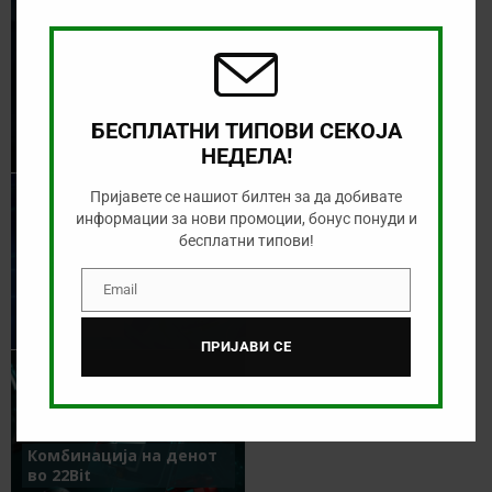
this
modu
Идеално за
завршницата од
Мундијалот – 100%
бонус до 7500 денари
БЕСПЛАТНИ ТИПОВИ СЕКОЈА
НЕДЕЛА!
ЈУЛИ 15, 2026
Пријавете се нашиот билтен за да добивате
информации за нови промоции, бонус понуди и
Зголемени
бесплатни типови!
коефициенти за
поголема добивка во
Email
20Bet
Email
ЈУЛИ 8, 2026
ПРИЈАВИ СЕ
Комбинација на денот
во 22Bit