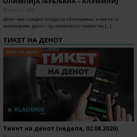
ОЛИМПИЈА ЉУБЉАНА – АЛУМИНИЈ
август 2, 2026
Денес има солидна понуда за обложување, а ние ќе го
анализираме дуелот од словенското првенство
[…]
ТИКЕТ НА ДЕНОТ
ТИКЕТ НА ДЕНОТ
Тикет на денот (недела, 02.08.2026)
август 2, 2026