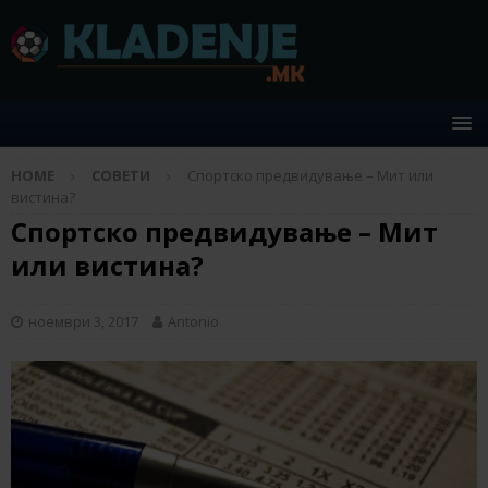
HOME
СОВЕТИ
Спортско предвидување – Мит или
вистина?
Спортско предвидување – Мит
или вистина?
ноември 3, 2017
Antonio