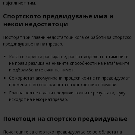
најсилниот тим.
Спортското предвидување има и
некои недостатоци
Постојат три главни недостатоци кога се работи за спортско
предвидување на натпревар.
Кога се користи рангирање, рангот доделен на тимовите
не прави разлика на нивните способности на напаѓачките
и одбрамбените сили на тимот.
Се користат акомулирани процеси кои не ги предвидуваат
промените во способноста на конкретниот тимови.
Главна цел не е да ги предвиди точните резултати, туку
исходот на некој натпревар.
Почетоци на спортско предвидување
Почетоците за спортско предвидување се во областа на