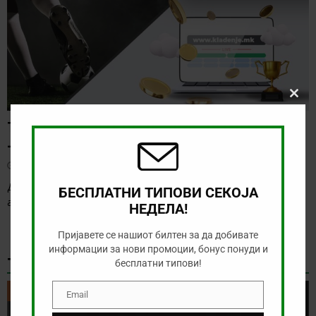
Clos
this
ТИП НА ДЕНОТ (03.08.2026, 19:00) ОДЕНСЕ
modu
– СОНДЕРЈИСКЕ
август 3, 2026
Денес нема голема понуда за обложување, а ние ќе го
БЕСПЛАТНИ ТИПОВИ СЕКОЈА
анализираме дуелот од данската Суперлига
[…]
НЕДЕЛА!
Пријавете се нашиот билтен за да добивате
информации за нови промоции, бонус понуди и
ТИКЕТ НА ДЕНОТ
бесплатни типови!
ТИКЕТ НА ДЕНОТ
Email
Email