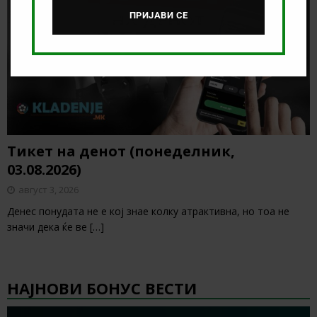
ПРИЈАВИ СЕ
Тикет на денот (понеделник,
03.08.2026)
август 3, 2026
Денес понудата не е кој знае колку атрактивна, но тоа не
значи дека ќе ве
[…]
НАЈНОВИ БОНУС ВЕСТИ