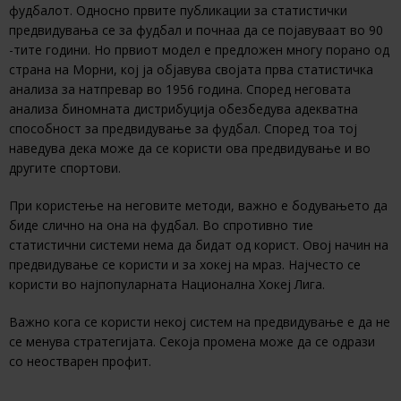
фудбалот. Односно првите публикации за статистички
предвидувања се за фудбал и почнаа да се појавуваат во 90
-тите години. Но првиот модел е предложен многу порано од
страна на Морни, кој ја објавува својата прва статистичка
анализа за натпревар во 1956 година. Според неговата
анализа биномната дистрибуција обезбедува адекватна
способност за предвидување за фудбал. Според тоа тој
наведува дека може да се користи ова предвидување и во
другите спортови.
При користење на неговите методи, важно е бодувањето да
биде слично на она на фудбал. Во спротивно тие
статистични системи нема да бидат од корист. Овој начин на
предвидување се користи и за хокеј на мраз. Најчесто се
користи во најпопуларната Национална Хокеј Лига.
Важно кога се користи некој систем на предвидување е да не
се менува стратегијата. Секоја промена може да се одрази
со неостварен профит.