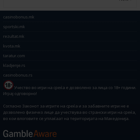
casinobonus.mk
sportski.mk
rezultat.mk
kvota.mk
taratur.com
kladjenje.rs
casinobonus.rs
Учество во игри на среќа е дозволено за лица со 18+ години.
Играј одговорно!
Согласно Законот за игрите на среќа и за забавните игри не е
дозволено физичко лице да учествува во странски игри на среќа,
во кои влоговите се уплаќаат на територијата на Македонија.