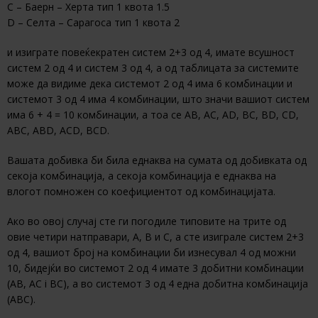
С – Баерн – Херта тип 1 квота 1.5
D – Селта – Сарагоса тип 1 квота 2
и изиграте повеќекратен систем 2+3 од 4, имате всушност
систем 2 од 4 и систем 3 од 4, а од таблицата за системите
може да видиме дека системот 2 од 4 има 6 комбинации и
системот 3 од 4 има 4 комбинации, што значи вашиот систем
има 6 + 4 = 10 комбинации, а тоа се AB, AC, AD, BC, BD, CD,
ABC, ABD, ACD, BCD.
Вашата добивка би била еднаква на сумата од добивката од
секоја комбинација, а секоја комбинација е еднаква на
влогот помножен со коефициентот од комбинацијата.
Ако во овој случај сте ги погодиле типовите на трите од
овие четири натправари, А, В и С, а сте изиграле систем 2+3
од 4, вашиот број на комбинации би изнесувал 4 од можни
10, бидејќи во системот 2 од 4 имате 3 добитни комбинации
(AB, AC i BC), а во системот 3 од 4 една добитна комбинација
(АВС).