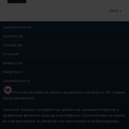
Next »
casinobonus.mk
sportski.mk
rezultat.mk
kvota.mk
taratur.com
kladjenje.rs
casinobonus.rs
Учество во игри на среќа е дозволено за лица со 18+ години.
Играј одговорно!
Согласно Законот за игрите на среќа и за забавните игри не е
дозволено физичко лице да учествува во странски игри на среќа,
во кои влоговите се уплаќаат на територијата на Македонија.