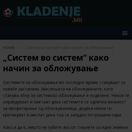
HOME
„Систем во систем“ како начин за обложување
„Систем во систем“ како
начин за обложување
Системите за обложување во последно време стануваат се
повеќе застапени. Мислењата на обложувачите, кога
станува збор за системско обложување е поделено. Некои ги
оправдуваат и сметаат дека системите се одлична можност
за профитирање од обложувалница, додека некои ги
критикуват и мислат дека тоа се залудно потрошени пари.
Како и да е, ништо не губите ако се стекнете со едно знаење