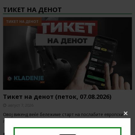
ТИКЕТ НА ДЕНОТ
ТИКЕТ НА ДЕНОТ
Тикет на денот (петок, 07.08.2026)
август 7, 2026
Овој викенд веќе бележиме старт на послабите европски
Clos
лиги, а за кратко ќе започнат и
[…]
this
modu
НАЈНОВИ БОНУС ВЕСТИ