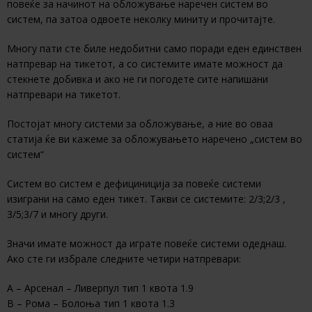
повеќе за начинот на обложување наречен систем во
систем, па затоа одвоете неколку миниту и прочитајте.
Многу пати сте биле недобитни само поради еден единствен
натпревар на тикетот, а со системите имате можност да
стекнете добивка и ако не ги погодете сите напишани
натпревари на тикетот.
Постојат многу системи за обложување, а ние во оваа
статија ќе ви кажеме за обложувањето наречено „систем во
систем“
Систем во систем е дефициниција за повеќе системи
изиграни на само еден тикет. Такви се системите: 2/3;2/3 ,
3/5;3/7 и многу други.
Значи имате можност да играте повеќе системи одеднаш.
Ако сте ги избрале следните четири натпревари:
А – Арсенал – Ливерпул тип 1 квота 1.9
В – Рома – Болоња тип 1 квота 1.3