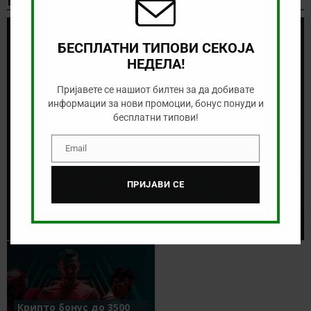
БЕСПЛАТНИ ТИПОВИ СЕКОЈА
НЕДЕЛА!
Пријавете се нашиот билтен за да добивате
информации за нови промоции, бонус понуди и
бесплатни типови!
Email
Email
Се бараат „мајстори“ за
ПРИЈАВИ СЕ
спортска прогноза!
АВГУСТ 5, 2026
Крипто бонус до 3500