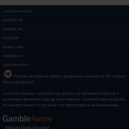
casinobonus.mk
sportski.mk
rezultat.mk
kvota.mk
taratur.com
kladjenje.rs
casinobonus.rs
Учество во игри на среќа е дозволено за лица со 18+ години.
Играј одговорно!
Согласно Законот за игрите на среќа и за забавните игри не е
дозволено физичко лице да учествува во странски игри на среќа,
во кои влоговите се уплаќаат на територијата на Македонија.