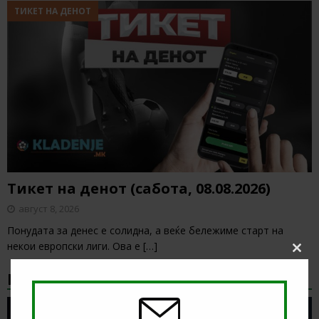
ТИКЕТ НА ДЕНОТ
Тикет на денот (сабота, 08.08.2026)
август 8, 2026
Понудата за денес е солидна, а веќе бележиме старт на
некои европски лиги. Ова е
[…]
Clos
this
НАЈНОВИ БОНУС ВЕСТИ
modu