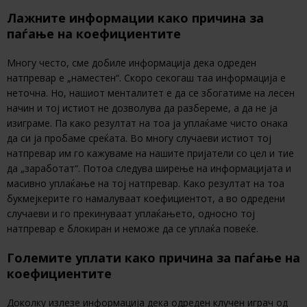
Лажните информации како причина за
паѓање на коефициентите
Многу често, сме добиле информација дека одреден
натпревар е „наместен“. Скоро секогаш таа информација е
неточна. Но, нашиот менталитет е да се збогатиме на лесен
начин и тој истиот не дозволува да разбереме, а да не ја
изиграме. Па како резултат на тоа ја уплаќаме чисто онака
да си ја пробаме среќата. Во многу случаеви истиот тој
натпревар им го кажуваме на нашите пријатели со цел и тие
да „заработат“. Потоа следува ширење на информацијата и
масивно уплаќање на тој натпревар. Како резултат на тоа
букмејкерите го намалуваат коефициентот, а во одредени
случаеви и го прекинуваат уплаќањето, односно тој
натпревар е блокиран и неможе да се уплаќа повеќе.
Големите уплати како причина за паѓање на
коефициентите
Доколку излезе информација дека одреден клучен играч од