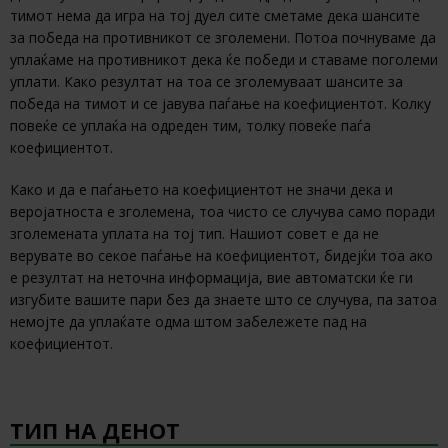
тимот нема да игра на тој дуел сите сметаме дека шансите
за победа на противникот се зголемени. Потоа почнуваме да
уплаќаме на противникот дека ќе победи и ставаме поголеми
уплати. Како резултат на тоа се зголемуваат шансите за
победа на тимот и се јавува паѓање на коефициентот. Колку
повеќе се уплаќа на одреден тим, толку повеќе паѓа
коефициентот.
Како и да е паѓањето на коефициентот не значи дека и
веројатноста е зголемена, тоа чисто се случува само поради
зголемената уплата на тој тип. Нашиот совет е да не
верувате во секое паѓање на коефициентот, бидејќи тоа ако
е резултат на неточна информација, вие автоматски ќе ги
изгубите вашите пари без да знаете што се случува, па затоа
немојте да уплаќате одма штом забележете пад на
коефициентот.
ТИП НА ДЕНОТ