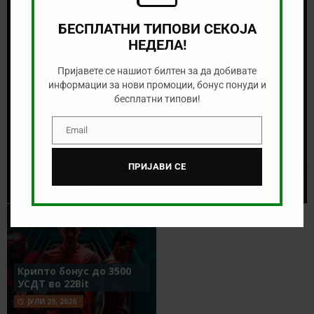
БЕСПЛАТНИ ТИПОВИ СЕКОЈА
НЕДЕЛА!
Пријавете се нашиот билтен за да добивате
информации за нови промоции, бонус понуди и
бесплатни типови!
Email
Email
Се бараат „мајстори“ за
спортска прогноза!
ПРИЈАВИ СЕ
АВГУСТ 5, 2026
Крипто бонус до 3500
УСДТ во 22Bit
ЈУЛИ 29, 2026