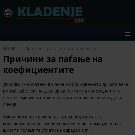
HOME
Причини за паѓање на коефициентите
Причини за паѓање на
коефициентите
Доколку сме упатени во онлајн обложувањето до сега веќе
имаме забележано дека вредностите на коефициентите
често се менуваат, односно одат во нагорна или надолна
линија.
Како причини за варирањето на вредностите на
коефициентите воглавно се лажните информации кои се
шират и големите уплати на одреден тип.