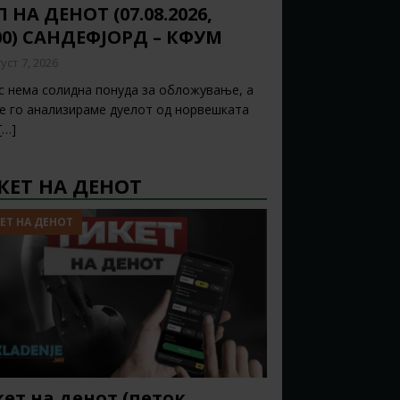
 НА ДЕНОТ (07.08.2026,
00) САНДЕФЈОРД – КФУМ
уст 7, 2026
с нема солидна понуда за обложување, а
ќе го анализираме дуелот од норвешката
[…]
КЕТ НА ДЕНОТ
ЕТ НА ДЕНОТ
ет на денот (петок,