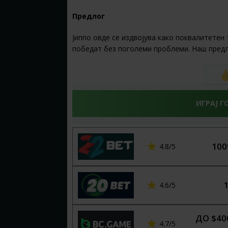
Предлог
Јиппо овде се издвојува како поквалитетен 
победат без поголеми проблеми. Наш предлог
ИГРАЈ Г
100
4.8/5
4.6/5
ДО $40
4.7/5