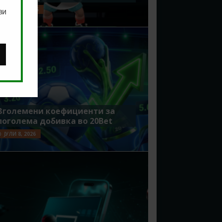
ЈУЛИ 15, 2026
ви
Зголемени коефициенти за
поголема добивка во 20Bet
ЈУЛИ 8, 2026