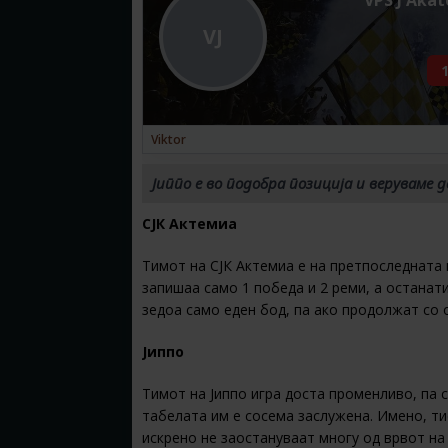
VJ
Viktor
Јиппо е во подобра позиција и веруваме 
СЈК Актемиа
Тимот на СЈК Актемиа е на претпоследната 
запишаа само 1 победа и 2 реми, а останат
зедоа само еден бод, па ако продолжат со 
Јиппо
Тимот на Јиппо игра доста променливо, па с
табелата им е сосема заслужена. Имено, ти
искрено не заостануваат многу од врвот на