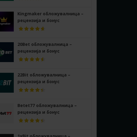
Kingmaker обложувалница –
рецензија и бонус
20Bet обложувалница –
рецензија и бонус
22Bit обложувалница –
рецензија и бонус
Betet77 обложувалница –
рецензија и бонус
1xBit обложувалница –