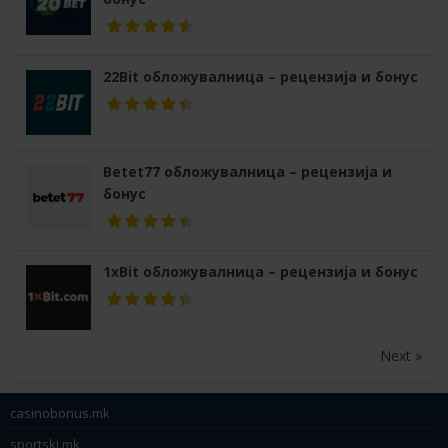
22Bit обложувалница – рецензија и бонус
Betet77 обложувалница – рецензија и
бонус
1xBit обложувалница – рецензија и бонус
Next »
casinobonus.mk
sportski.mk