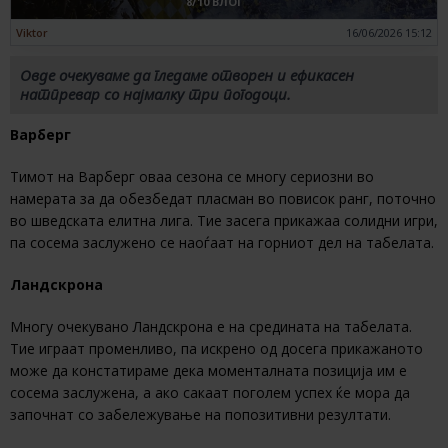
8/10 ВЛОГ
Viktor
16/06/2026 15:12
Овде очекуваме да гледаме отворен и ефикасен
натпревар со најмалку три погодоци.
Варберг
Тимот на Варберг оваа сезона се многу сериозни во
намерата за да обезбедат пласман во повисок ранг, поточно
во шведската елитна лига. Тие засега прикажаа солидни игри,
па сосема заслужено се наоѓаат на горниот дел на табелата.
Ландскрона
Многу очекувано Ландскрона е на средината на табелата.
Тие играат променливо, па искрено од досега прикажаното
може да констатираме дека моменталната позиција им е
сосема заслужена, а ако сакаат поголем успех ќе мора да
започнат со забележување на попозитивни резултати.