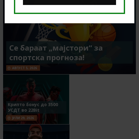
Се бараат „мајстори“ за
спортска прогноза!
АВГУСТ 5, 2026
Крипто бонус до 3500
УСДТ во 22Bit
ЈУЛИ 29, 2026