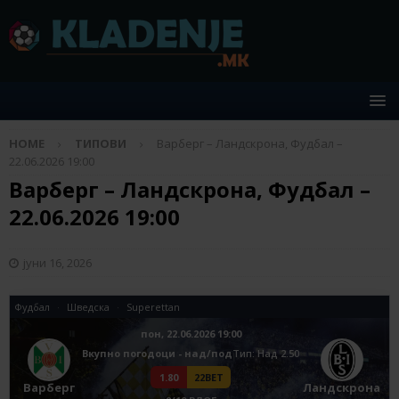
HOME
ТИПОВИ
Варберг – Ландскрона, Фудбал –
22.06.2026 19:00
Варберг – Ландскрона, Фудбал –
22.06.2026 19:00
јуни 16, 2026
Фудбал
Шведска
Superettan
пон, 22.06.2026 19:00
Вкупно погодоци - над/под
Tип: Над 2.50
1.80
22BET
Варберг
Ландскрона