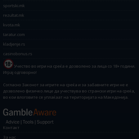
sportski.mk
rezultat.mk
kvota.mk
taratur.com
kladjenje.rs
casinobonus.rs
Учество во игри на среќа е дозволено за лица со 18+ години.
Играј одговорно!
Согласно Законот за игрите на среќа и за забавните игри не е
дозволено физичко лице да учествува во странски игри на среќа,
во кои влоговите се уплаќаат на територијата на Македонија.
Контакт
За нас