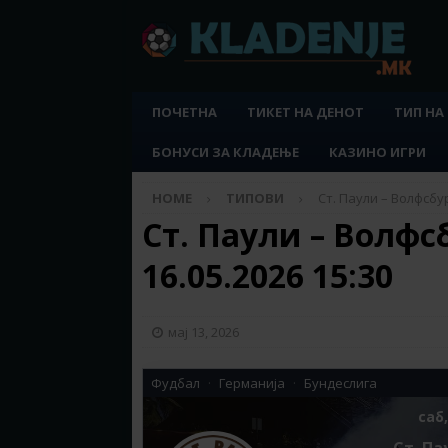
ПОЧЕТНА
ТИКЕТ НА ДЕНОТ
ТИП НА
БОНУСИ ЗА КЛАДЕЊЕ
КАЗИНО ИГРИ
HOME
ТИПОВИ
Ст. Паули – Волфсбур
Ст. Паули – Волфс
16.05.2026 15:30
мај 13, 2026
Фудбал
Германија
Бундеслига
саб,
Ст. Па