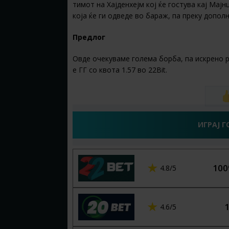
тимот на Хајденхејм кој ќе гостува кај Мај
која ќе ги одведе во бараж, па преку допол
Предлог
Овде очекуваме голема борба, па искрено 
е ГГ со квота 1.57 во 22Bit.
ИГРАЈ Г
100
4.8/5
4.6/5