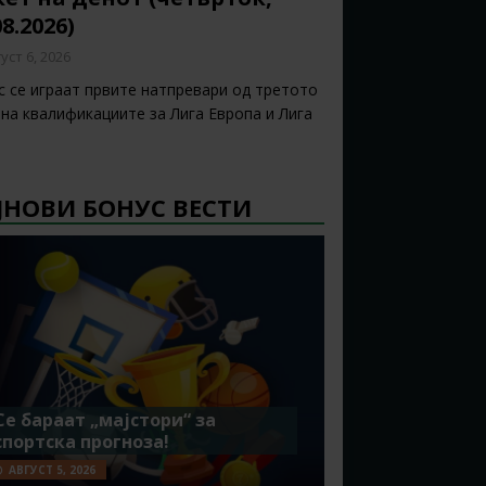
08.2026)
уст 6, 2026
с се играат првите натпревари од третото
 на квалификациите за Лига Европа и Лига
ЈНОВИ БОНУС ВЕСТИ
Се бараат „мајстори“ за
спортска прогноза!
АВГУСТ 5, 2026