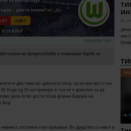
ТИП
годок - двете екипи
Tип: Да
ИН
авг
1.57
22BIT
Дене
8/10 ВЛОГ
ние 
13/05/2026 13:51
Конф
та сезона во Бундеслигата и очекуваме борба за
ТИ
ТИК
анатите два тима во црвената зона, па за нив претстои
26 бода од 33 натпревари и тоа не е доволно за да
асиме дека се во доста лоша форма бидејќи на
 бод.
а нивниот опстанок е во прашање. Во друштво со нив е и
Тик