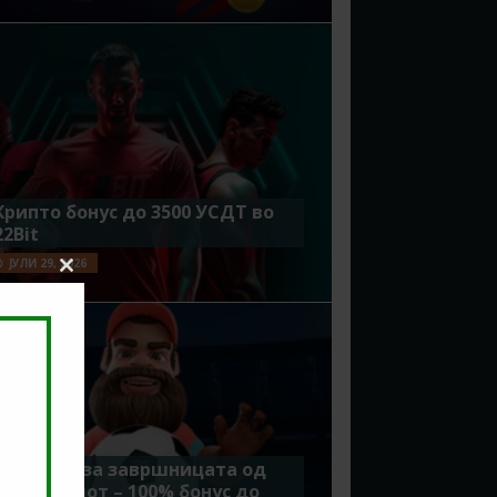
Крипто бонус до 3500 УСДТ во
22Bit
ЈУЛИ 29, 2026
Close
this
module
Идеално за завршницата од
Мундијалот – 100% бонус до