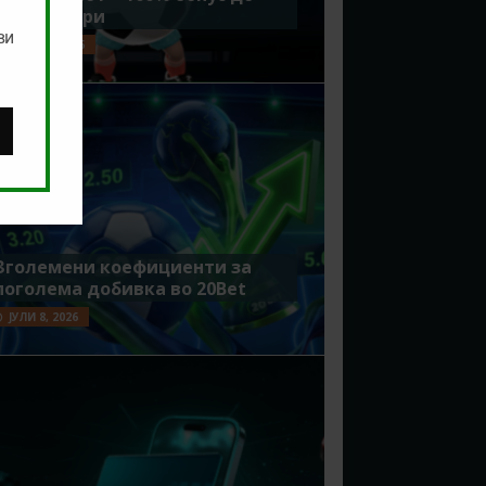
7500 денари
ви
ЈУЛИ 15, 2026
Зголемени коефициенти за
поголема добивка во 20Bet
ЈУЛИ 8, 2026