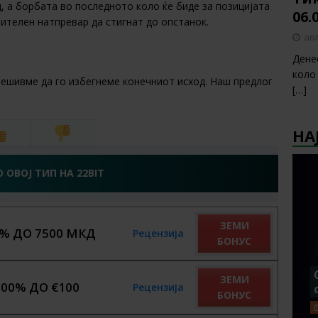
нц, а борбата во последното коло ќе биде за позицијата
06.
нителен натпревар да стигнат до опстанок.
авг
Дене
коло
решивме да го избегнеме конечниот исход. Наш предлог
[…]
НА
О ОВОЈ ТИП НА 22BIT
ЗЕМИ
% ДО 7500 МКД
Рецензија
БОНУС
ЗЕМИ
100% ДО €100
Рецензија
БОНУС