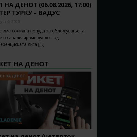
 НА ДЕНОТ (06.08.2026, 17:00)
ТЕР ТУРКУ – ВАДУС
уст 6, 2026
с има солидна понуда за обложување, а
ќе го анализираме дуелот од
еренциската лига
[…]
КЕТ НА ДЕНОТ
ЕТ НА ДЕНОТ
ет на денот (четврток,