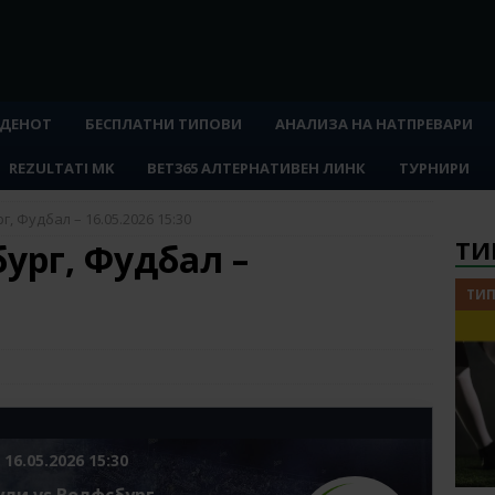
 ДЕНОТ
БЕСПЛАТНИ ТИПОВИ
АНАЛИЗА НА НАТПРЕВАРИ
REZULTATI MK
BET365 АЛТЕРНАТИВЕН ЛИНК
ТУРНИРИ
г, Фудбал – 16.05.2026 15:30
ТИ
бург, Фудбал –
ТИП
 16.05.2026 15:30
ули vs Волфсбург