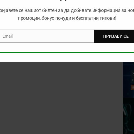
ријавете се нашиот билтен за да добивате информации за но
промоции, бонус понуди и бесплатни типови!
Email
ПРИЈАВИ СЕ
mail