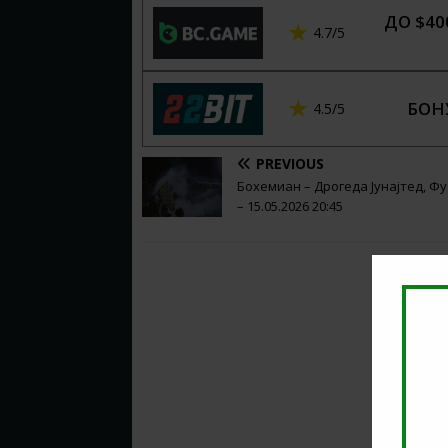
ДО $40
4.7/5
БОН
4.5/5
PREVIOUS
Бохемиан – Дрогеда Јунајтед, Ф
– 15.05.2026 20:45