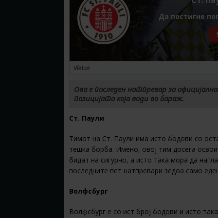
Да постигне по
Viktor
Ова е последен натпревар за официјална
позицијата која води во бараж.
Ст. Паули
Тимот на Ст. Паули има исто бодови со ост
тешка борба. Имено, овој тим досега освои 
бидат на сигурно, а исто така мора да нагл
последните пет натпревари зедоа само еден
Волфсбург
Волфсбург е со ист број бодови и исто так