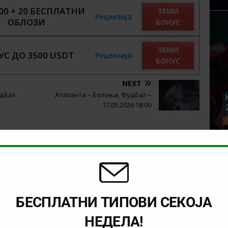
00 + 20 БЕСПЛАТНИ
ЗЕМИ
Рецензија
ОБЛОЗИ
БОНУС
ЗЕМИ
УС ДО 3500 USDT
Рецензија
БОНУС
NEXT
удбал
Аталанта – Болоња, Фудбал –
17.05.2026 18:00
БЕСПЛАТНИ ТИПОВИ СЕКОЈА
НЕДЕЛА!