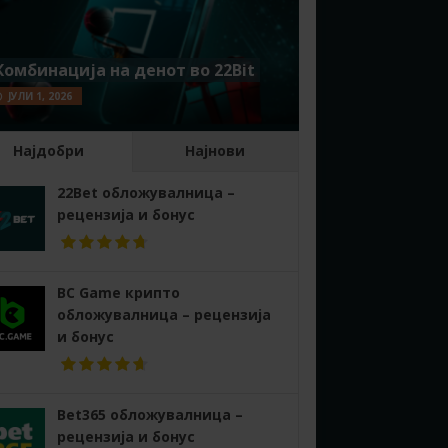
Комбинација на денот во 22Bit
ЈУЛИ 1, 2026
Најдобри
Најнови
22Bet обложувалница –
рецензија и бонус
BC Game крипто
обложувалница – рецензија
и бонус
Bet365 обложувалница –
рецензија и бонус