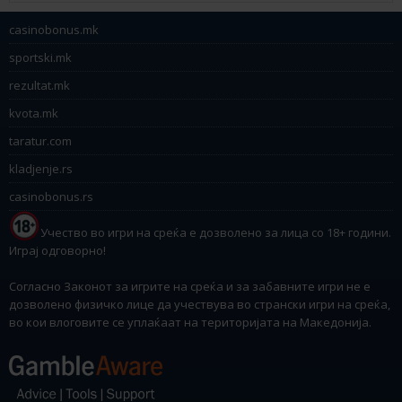
casinobonus.mk
sportski.mk
rezultat.mk
kvota.mk
taratur.com
kladjenje.rs
casinobonus.rs
Учество во игри на среќа е дозволено за лица со 18+ години.
Играј одговорно!
Согласно Законот за игрите на среќа и за забавните игри не е
дозволено физичко лице да учествува во странски игри на среќа,
во кои влоговите се уплаќаат на територијата на Македонија.