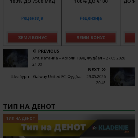
100% ДО 7500 МКД
100% ДО €100
ДО $4
Рецензија
Рецензија
ЗЕМИ БОНУС
ЗЕМИ БОНУС
З
PREVIOUS
Атл. Катаниа – Асколи 1898, Фудбал – 27.05.2026
21:00
NEXT
Шелбурн – Galway United FC, Фудбал – 29.05.2026
20:45
ТИП НА ДЕНОТ
ТИП НА ДЕНОТ