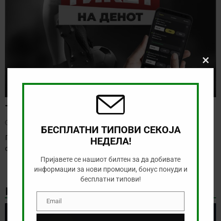
Clos
this
modu
Тикет на денот (недела, 09.08.2026)
август 9, 2026
БЕСПЛАТНИ ТИПОВИ СЕКОЈА
Пред нас е ден со одлична понуда, а за многу кратко ќе го
НЕДЕЛА!
одбележиме официјалниот
[…]
Пријавете се нашиот билтен за да добивате
информации за нови промоции, бонус понуди и
бесплатни типови!
НАЈНОВИ БОНУС ВЕСТИ
Email
Email