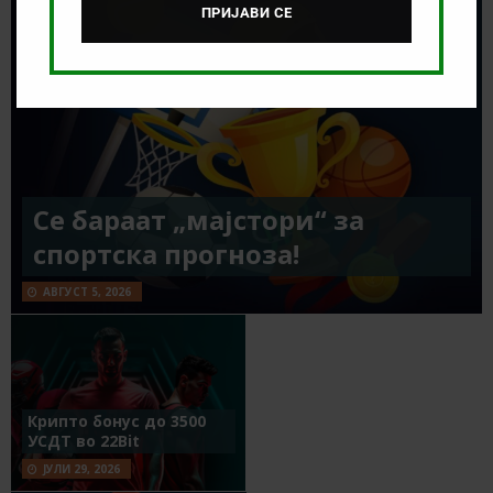
ПРИЈАВИ СЕ
Се бараат „мајстори“ за
спортска прогноза!
АВГУСТ 5, 2026
Крипто бонус до 3500
УСДТ во 22Bit
ЈУЛИ 29, 2026