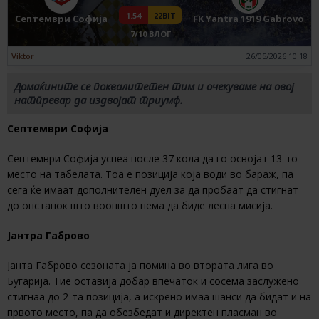
1.54
22BIT
Септември Софија
FK Yantra 1919 Gabrovo
7/10 ВЛОГ
Viktor
26/05/2026 10:18
Домаќините се поквалитетен тим и очекуваме на овој
натпревар да издвојат триумф.
Септември Софија
Септември Софија успеа после 37 кола да го освојат 13-то
место на табелата. Тоа е позиција која води во бараж, па
сега ќе имаат дополнителен дуел за да пробаат да стигнат
до опстанок што воопшто нема да биде лесна мисија.
Јантра Габрово
Јанта Габрово сезоната ја помина во втората лига во
Бугарија. Тие оставија добар впечаток и сосема заслужено
стигнаа до 2-та позиција, а искрено имаа шанси да бидат и на
првото место, па да обезбедат и директен пласман во