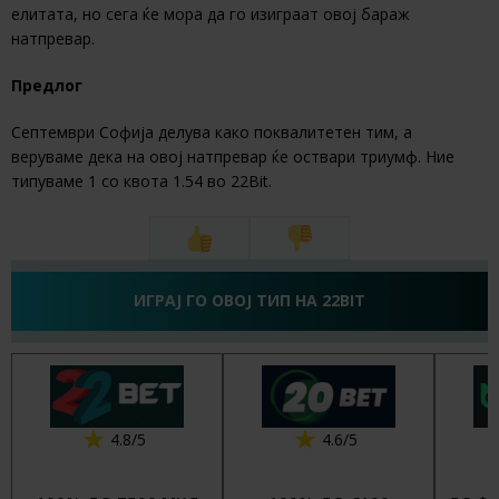
елитата, но сега ќе мора да го изиграат овој бараж
натпревар.
Предлог
Септември Софија делува како поквалитетен тим, а
веруваме дека на овој натпревар ќе оствари триумф. Ние
типуваме 1 со квота 1.54 во 22Bit.
ИГРАЈ ГО ОВОЈ ТИП НА 22BIT
4.8/5
4.6/5