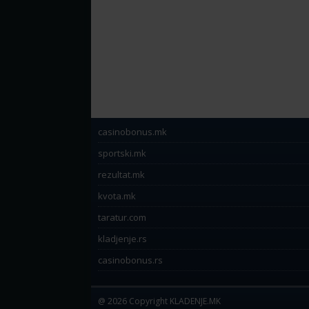
casinobonus.mk
sportski.mk
rezultat.mk
kvota.mk
taratur.com
kladjenje.rs
casinobonus.rs
@ 2026 Copyright KLADENJE.MK