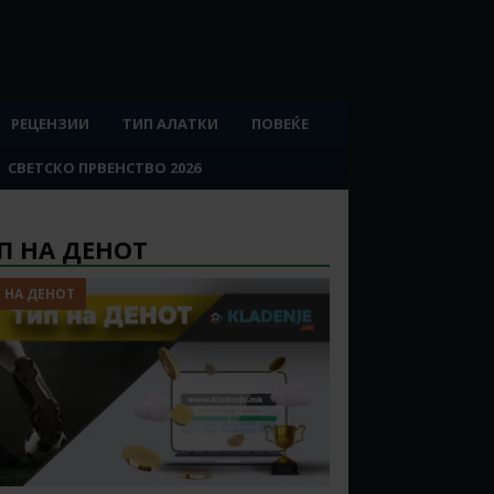
РЕЦЕНЗИИ
ТИП АЛАТКИ
ПОВЕЌЕ
СВЕТСКО ПРВЕНСТВО 2026
П НА ДЕНОТ
 НА ДЕНОТ