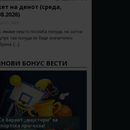
ет на денот (среда,
08.2026)
уст 5, 2026
с имаме нешто послаба понуда, но затоа
 утре таа понуда ќе биде значително
брена.
[…]
ЈНОВИ БОНУС ВЕСТИ
Се бараат „мајстори“ за
спортска прогноза!