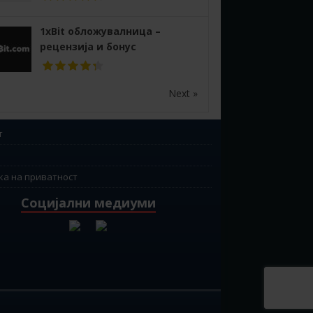
1xBit обложувалница –
рецензија и бонус
Next »
т
ка на приватност
Социјални медиуми