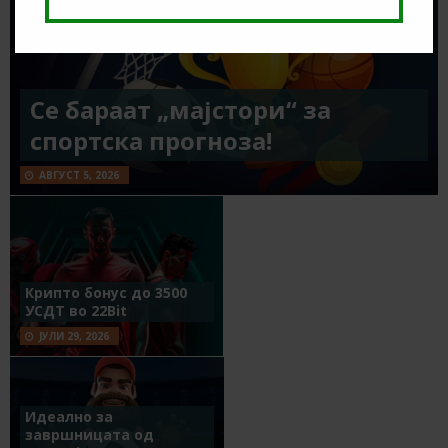
Се бараат „мајстори“ за
спортска прогноза!
АВГУСТ 5, 2026
Крипто бонус до 3500
УСДТ во 22Bit
ЈУЛИ 29, 2026
Идеално за
завршницата од