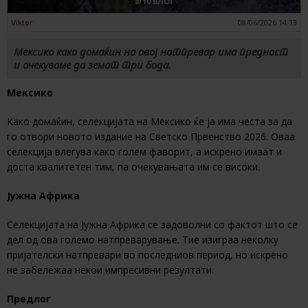
8/10 ВЛОГ
Viktor
08/06/2026 14:13
Мексико како домаќин на овој натпревар има предност
и очекуваме да земат три бода.
Мексико
Како домаќин, селекцијата на Мексико ќе ја има честа за да
го отвори новото издание на Светско Првенство 2026. Оваа
селекција влегува како голем фаворит, а искрено имаат и
доста квалитетен тим, па очекувањата им се високи.
Јужна Африка
Селекцијата на Јужна Африка се задоволни со фактот што се
дел од ова големо натпреварување. Тие изиграа неколку
пријателски натпревари во последниов период, но искрено
не забележаа некои импресивни резултати.
Предлог