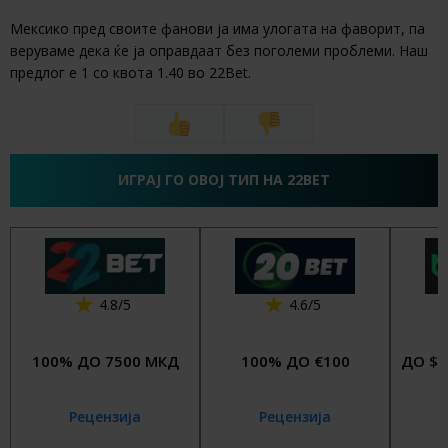
Мексико пред своите фанови ја има улогата на фаворит, па
веруваме дека ќе ја оправдаат без поголеми проблеми. Наш
предлог е 1 со квота 1.40 во 22Bet.
ИГРАЈ ГО ОВОЈ ТИП НА 22BET
4.8/5
4.6/5
100% ДО 7500 МКД
100% ДО €100
ДО $4
Рецензија
Рецензија