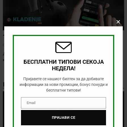
Clos
this
modu
Тикет на денот (четврток, 06.08.2026)
август 6, 2026
Денес се играат првите натпревари од третото коло на
квалификациите за Лига Европа и Лига
[…]
БЕСПЛАТНИ ТИПОВИ СЕКОЈА
НЕДЕЛА!
Пријавете се нашиот билтен за да добивате
НАЈНОВИ БОНУС ВЕСТИ
информации за нови промоции, бонус понуди и
бесплатни типови!
Email
Email
ПРИЈАВИ СЕ