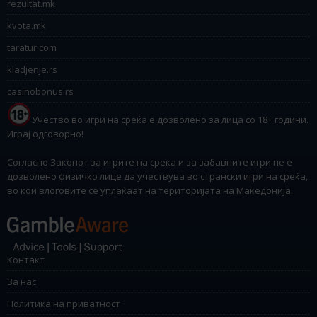
rezultat.mk
kvota.mk
taratur.com
kladjenje.rs
casinobonus.rs
Учество во игри на среќа е дозволено за лица со 18+ години.
Играј одговорно!
Согласно Законот за игрите на среќа и за забавните игри не е
дозволено физичко лице да учествува во странски игри на среќа,
во кои влоговите се уплаќаат на територијата на Македонија.
Контакт
За нас
Политика на приватност