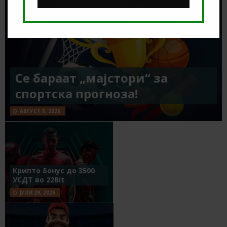
Се бараат „мајстори“ за
спортска прогноза!
АВГУСТ 5, 2026
Крипто бонус до 3500
УСДТ во 22Bit
ЈУЛИ 29, 2026