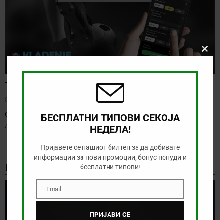
Clos
this
modu
Тикет на денот (петок, 07.08.2026)
август 7, 2026
Овој викенд веќе бележиме старт на послабите европски
БЕСПЛАТНИ ТИПОВИ СЕКОЈА
лиги, а за кратко ќе започнат и
[…]
НЕДЕЛА!
Пријавете се нашиот билтен за да добивате
информации за нови промоции, бонус понуди и
НАЈНОВИ БОНУС ВЕСТИ
бесплатни типови!
Email
Email
ПРИЈАВИ СЕ