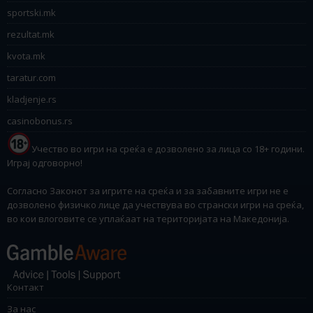
sportski.mk
rezultat.mk
kvota.mk
taratur.com
kladjenje.rs
casinobonus.rs
Учество во игри на среќа е дозволено за лица со 18+ години.
Играј одговорно!
Согласно Законот за игрите на среќа и за забавните игри не е
дозволено физичко лице да учествува во странски игри на среќа,
во кои влоговите се уплаќаат на територијата на Македонија.
Контакт
За нас