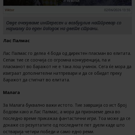
7/10 ВЛОГ
Viktor
02/06/2026 13:55
Овде очекуваме интересен и возбудлив натпревар со
најмалку по еден погодок на двете страни.
Лас Палмас
Лас Палмас го делеа 4 бода од директен пласман во елитата.
Сепак тие се соочија со огромна конкуренција, па и
пласманот во баражот не е така лош учинок. Сега ќе мора да
изиграат дополнителни натпревари и да се обидат преку
баражот да стигнат во елитата.
Малага
За Малага буквално важи истото. Тие завршија со ист број
бодови како и Лас Палмас, а мора да признаеме дека во
последно време прикажаа фантастични игри. Тоа може да се
докаже со резултатите од последните пет дуели каде што
остварија четири победи и само едно реми.