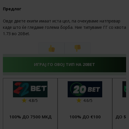
Предлог
Овде двете екипи имаат иста цел, па очекуваме натпревар
каде што ќе гледаме голема борба. Ние типуваме ГГ со квота
1.73 во 20Bet.
ИГРАЈ ГО ОВОЈ ТИП НА 20BET
4.8/5
4.6/5
100% ДО 7500 МКД
100% ДО €100
ДО $4