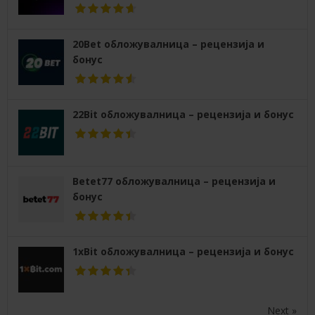
20Bet обложувалница – рецензија и
бонус
22Bit обложувалница – рецензија и бонус
Betet77 обложувалница – рецензија и
бонус
1xBit обложувалница – рецензија и бонус
Next »