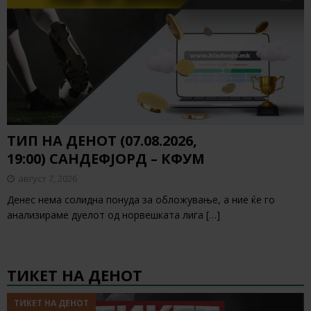
ТИП НА ДЕНОТ (07.08.2026,
19:00) САНДЕФЈОРД – КФУМ
август 7, 2026
Денес нема солидна понуда за обложување, а ние ќе го
анализираме дуелот од норвешката лига
[…]
ТИКЕТ НА ДЕНОТ
ТИКЕТ НА ДЕНОТ