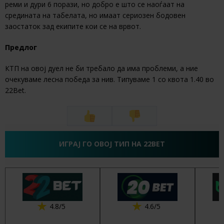
реми и дури 6 порази, но добро е што се наоѓаат на
средината на табелата, но имаат сериозен бодовен
заостаток зад екипите кои се на врвот.
Предлог
КТП на овој дуел не би требало да има проблеми, а ние
очекуваме лесна победа за нив. Типуваме 1 со квота 1.40 во
22Bet.
ИГРАЈ ГО ОВОЈ ТИП НА 22BET
4.8/5
4.6/5