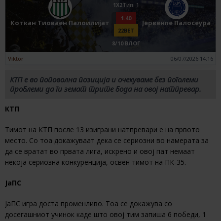
1X2
Tип: 1
1.40
Коткан Тиоваен Палоилијат
Јервенпе Палосеура
22BET
8/10 ВЛОГ
Viktor
06/07/2026 14:16
КТП е во поповолна позиција и очекуваме без поголеми
проблеми да ги земат трите бода на овој натпревар.
КТП
Тимот на КТП после 13 изиграни натпревари е на првото
место. Со тоа докажуваат дека се сериозни во намерата за
да се вратат во првата лига, искрено и овој пат немаат
некоја сериозна конкуренција, освен тимот на ПК-35.
ЈаПС
ЈаПС игра доста променливо. Тоа се докажува со
досегашниот учинок каде што овој тим запиша 6 победи, 1