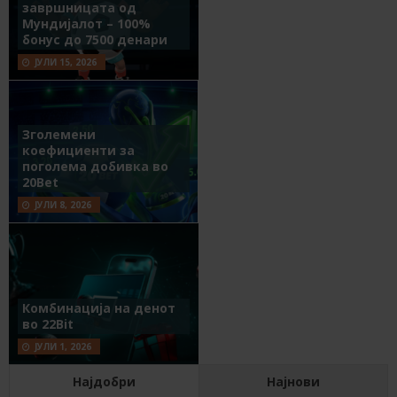
завршницата од
Мундијалот – 100%
бонус до 7500 денари
ЈУЛИ 15, 2026
Зголемени
коефициенти за
поголема добивка во
20Bet
ЈУЛИ 8, 2026
Комбинација на денот
во 22Bit
ЈУЛИ 1, 2026
Најдобри
Најнови