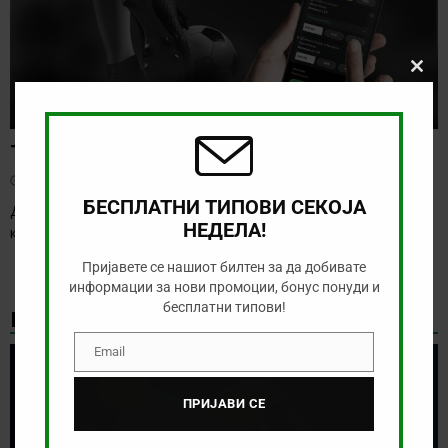
Clos
this
modu
Тикет на денот (четврток, 06.08.2026)
август 6, 2026
БЕСПЛАТНИ ТИПОВИ СЕКОЈА
Денес се играат првите натпревари од третото коло на
НЕДЕЛА!
квалификациите за Лига Европа и Лига
[…]
Пријавете се нашиот билтен за да добивате
информации за нови промоции, бонус понуди и
бесплатни типови!
НАЈНОВИ БОНУС ВЕСТИ
Email
Email
ПРИЈАВИ СЕ