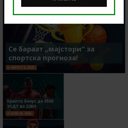
Се бараат „мајстори“ за
спортска прогноза!
АВГУСТ 5, 2026
Крипто бонус до 3500
УСДТ во 22Bit
ЈУЛИ 29, 2026