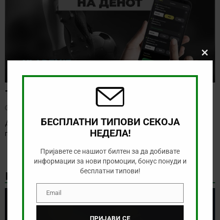
Clos
this
modu
Тикет на денот (среда, 05.08.2026)
август 5, 2026
БЕСПЛАТНИ ТИПОВИ СЕКОЈА
Денес имаме нешто послаба понуда, но затоа веќе утре таа
НЕДЕЛА!
понуда ќе биде значително подобрена.
[…]
Пријавете се нашиот билтен за да добивате
информации за нови промоции, бонус понуди и
бесплатни типови!
НАЈНОВИ БОНУС ВЕСТИ
Email
Email
ПРИЈАВИ СЕ