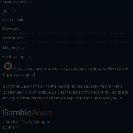
casinobonus.mk
sportski.mk
rezultat.mk
kvota.mk
taratur.com
kladjenje.rs
casinobonus.rs
Учество во игри на среќа е дозволено за лица со 18+ години.
Играј одговорно!
Согласно Законот за игрите на среќа и за забавните игри не е
дозволено физичко лице да учествува во странски игри на среќа,
во кои влоговите се уплаќаат на територијата на Македонија.
Контакт