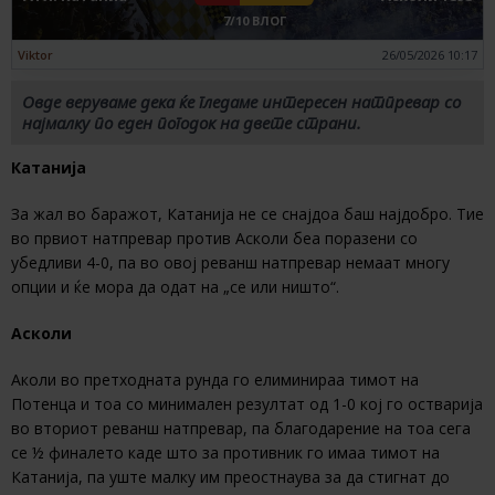
7/10 ВЛОГ
Viktor
26/05/2026 10:17
Овде веруваме дека ќе гледаме интересен натпревар со
најмалку по еден погодок на двете страни.
Катанија
За жал во баражот, Катанија не се снајдоа баш најдобро. Тие
во првиот натпревар против Асколи беа поразени со
убедливи 4-0, па во овој реванш натпревар немаат многу
опции и ќе мора да одат на „се или ништо“.
Асколи
Аколи во претходната рунда го елиминираа тимот на
Потенца и тоа со минимален резултат од 1-0 кој го остварија
во вториот реванш натпревар, па благодарение на тоа сега
се ½ финалето каде што за противник го имаа тимот на
Катанија, па уште малку им преостнаува за да стигнат до