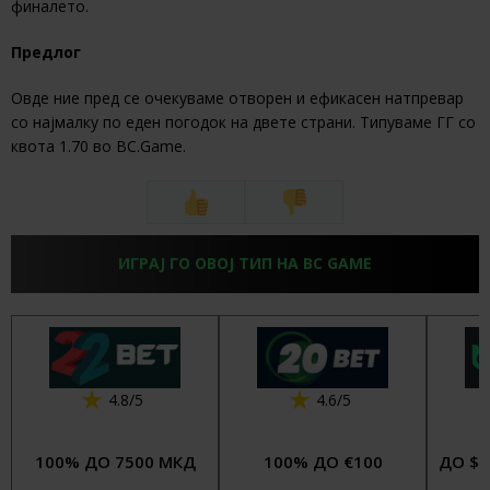
финалето.
Предлог
Овде ние пред се очекуваме отворен и ефикасен натпревар
со најмалку по еден погодок на двете страни. Типуваме ГГ со
квота 1.70 во BC.Game.
ИГРАЈ ГО ОВОЈ ТИП НА BC GAME
4.8/5
4.6/5
100% ДО 7500 МКД
100% ДО €100
ДО $4