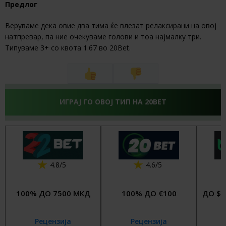
Предлог
Веруваме дека овие два тима ќе влезат релаксирани на овој
натпревар, па ние очекуваме голови и тоа најмалку три.
Типуваме 3+ со квота 1.67 во 20Bet.
ИГРАЈ ГО ОВОЈ ТИП НА 20BET
4.8/5
4.6/5
100% ДО 7500 МКД
100% ДО €100
ДО $4
Рецензија
Рецензија