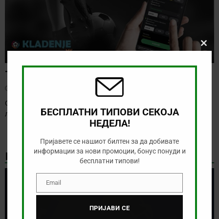
Clos
this
modu
Тикет на денот (петок, 07.08.2026)
август 7, 2026
Овој викенд веќе бележиме старт на послабите европски
БЕСПЛАТНИ ТИПОВИ СЕКОЈА
лиги, а за кратко ќе започнат и
[…]
НЕДЕЛА!
Пријавете се нашиот билтен за да добивате
информации за нови промоции, бонус понуди и
НАЈНОВИ БОНУС ВЕСТИ
бесплатни типови!
Email
Email
ПРИЈАВИ СЕ