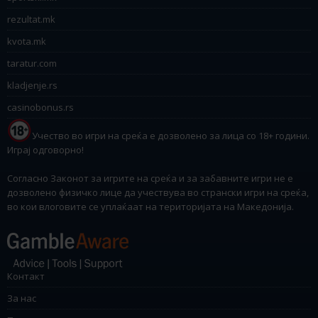
rezultat.mk
kvota.mk
taratur.com
kladjenje.rs
casinobonus.rs
Учество во игри на среќа е дозволено за лица со 18+ години.
Играј одговорно!
Согласно Законот за игрите на среќа и за забавните игри не е
дозволено физичко лице да учествува во странски игри на среќа,
во кои влоговите се уплаќаат на територијата на Македонија.
Контакт
За нас