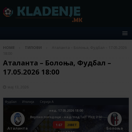
HOME
ТИПОВИ
Аталанта – Болоња, Фудбал – 17.05.2026
18:00
Аталанта – Болоња, Фудбал –
17.05.2026 18:00
мај 13, 2026
Фудбал
Италија
Серија А
нед, 17.05.2026 18:00
Вкупно погодоци - над/под
Tип: Над 2.50
1.67
20BET
Аталанта
Болоња