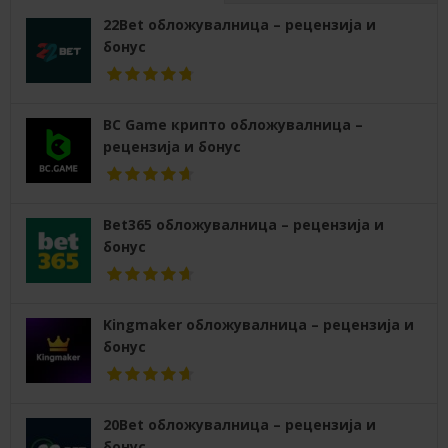
22Bet обложувалница – рецензија и
бонус
BC Game крипто обложувалница –
рецензија и бонус
Bet365 обложувалница – рецензија и
бонус
Kingmaker обложувалница – рецензија и
бонус
20Bet обложувалница – рецензија и
бонус