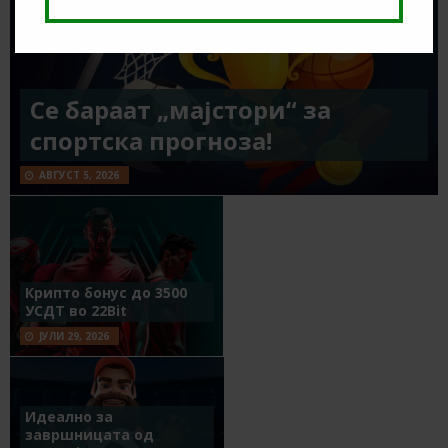
Се бараат „мајстори“ за
спортска прогноза!
АВГУСТ 5, 2026
Крипто бонус до 3500
УСДТ во 22Bit
ЈУЛИ 29, 2026
Идеално за
завршницата од