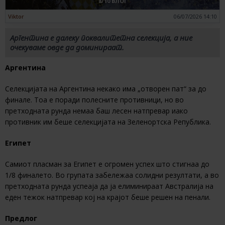
8/10 ВЛОГ
Viktor
06/07/2026 14:10
Аргентина е далеку поквалитетна селекција, а ние
очекуваме овде да доминираат.
Аргентина
Селекцијата на Аргентина некако има „отворен пат“ за до
финале. Тоа е поради полесните противници, но во
претходната рунда немаа баш лесен натпревар иако
противник им беше селекцијата на Зеленортска Република.
Египет
Самиот пласман за Египет е огромен успех што стигнаа до
1/8 финалето. Во групата забележаа солидни резултати, а во
претходната рунда успеаја да ја елиминираат Австралија на
еден тежок натпревар кој на крајот беше решен на пенали.
Предлог