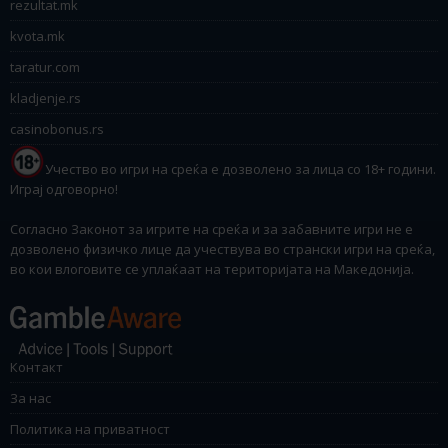
rezultat.mk
kvota.mk
taratur.com
kladjenje.rs
casinobonus.rs
Учество во игри на среќа е дозволено за лица со 18+ години.
Играј одговорно!
Согласно Законот за игрите на среќа и за забавните игри не е
дозволено физичко лице да учествува во странски игри на среќа,
во кои влоговите се уплаќаат на територијата на Македонија.
Контакт
За нас
Политика на приватност