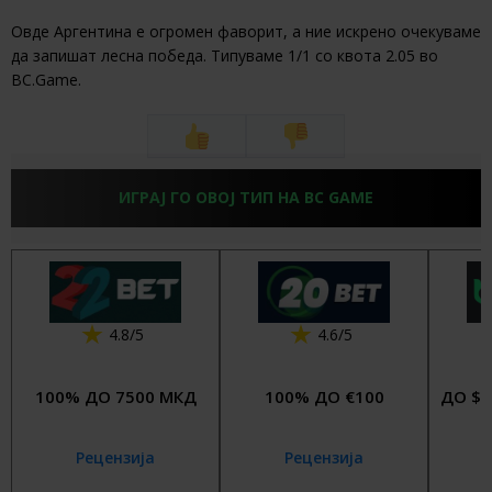
Овде Аргентина е огромен фаворит, а ние искрено очекуваме
да запишат лесна победа. Типуваме 1/1 со квота 2.05 во
BC.Game.
ИГРАЈ ГО ОВОЈ ТИП НА BC GAME
4.8/5
4.6/5
100% ДО 7500 МКД
100% ДО €100
ДО $4
Рецензија
Рецензија