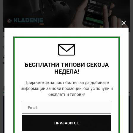
Clos
this
modu
Тикет на денот (четврток, 06.08.2026)
август 6, 2026
Денес се играат првите натпревари од третото коло на
квалификациите за Лига Европа и Лига
[…]
БЕСПЛАТНИ ТИПОВИ СЕКОЈА
НЕДЕЛА!
Пријавете се нашиот билтен за да добивате
НАЈНОВИ БОНУС ВЕСТИ
информации за нови промоции, бонус понуди и
бесплатни типови!
Email
Email
ПРИЈАВИ СЕ