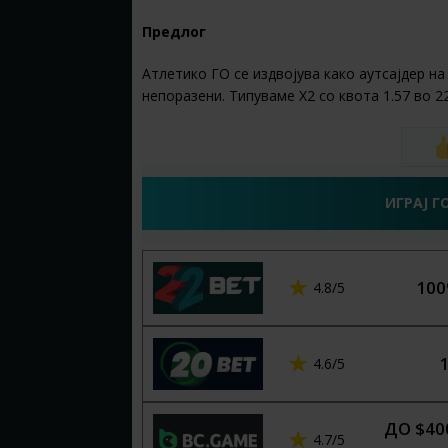
Предлог
Атлетико ГО се издвојува како аутсајдер на
непоразени. Типуваме Х2 со квота 1.57 во 2
ИГРАЈ Г
100
4.8/5
4.6/5
ДО $40
4.7/5