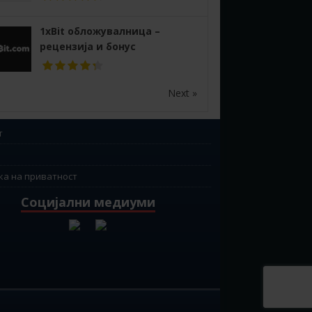
1xBit обложувалница –
рецензија и бонус
Next »
т
ка на приватност
Социјални медиуми