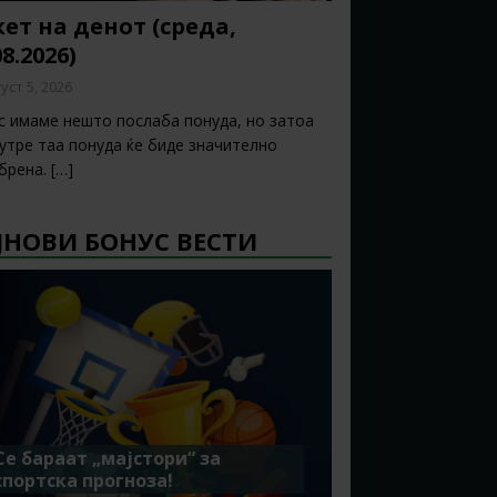
ет на денот (среда,
08.2026)
уст 5, 2026
с имаме нешто послаба понуда, но затоа
 утре таа понуда ќе биде значително
брена.
[…]
ЈНОВИ БОНУС ВЕСТИ
Се бараат „мајстори“ за
спортска прогноза!