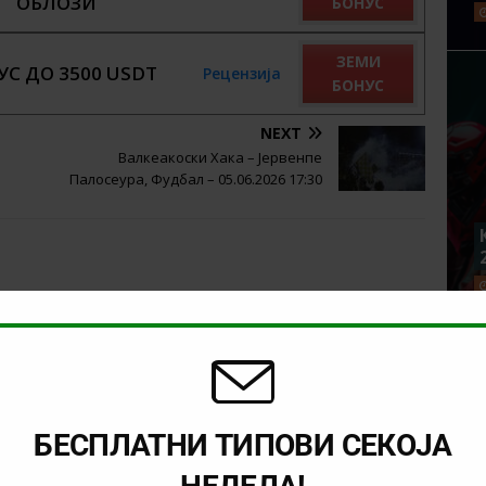
ОБЛОЗИ
БОНУС
ЗЕМИ
УС ДО 3500 USDT
Рецензија
БОНУС
NEXT
Валкеакоски Хака – Јервенпе
Палосеура, Фудбал – 05.06.2026 17:30
БЕСПЛАТНИ ТИПОВИ СЕКОЈА