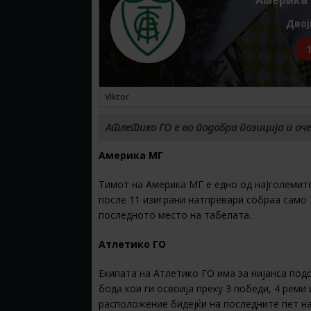
Двој
Viktor
Атлетико ГО е во подобра позиција и оче
Америка МГ
Тимот на Америка МГ е едно од најголемите
после 11 изиграни натпревари собраа само 
последното место на табелата.
Атлетико ГО
Екипата на Атлетико ГО има за нијанса под
бода кои ги освоија преку 3 победи, 4 реми 
расположение бидејќи на последните пет н